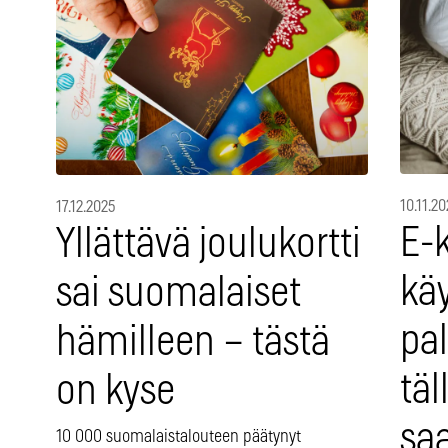
10.11.20
17.12.2025
E-
Yllättävä joulukortti
käy
sai suomalaiset
pal
hämilleen – tästä
täl
on kyse
sa
10 000 suomalaistalouteen päätynyt