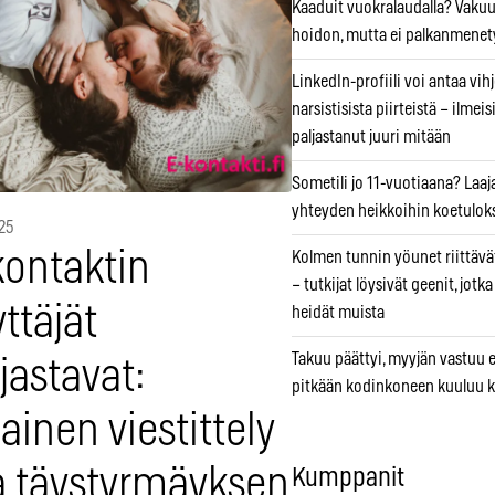
Kaaduit vuokralaudalla? Vaku
hoidon, mutta ei palkanmenet
LinkedIn-profiili voi antaa vihj
narsistisista piirteistä – ilmeis
paljastanut juuri mitään
Sometili jo 11-vuotiaana? Laaj
yhteyden heikkoihin koetuloks
25
kontaktin
Kolmen tunnin yöunet riittävät
– tutkijat löysivät geenit, jotk
ttäjät
heidät muista
Takuu päättyi, myyjän vastuu e
jastavat:
pitkään kodinkoneen kuuluu k
lainen viestittely
a täystyrmäyksen
Kumppanit