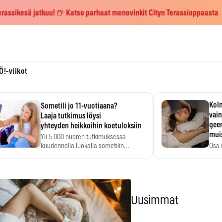
erassikesä jatkuu! 🍺 Katso parhaat menovinkit Cityn Terassioppaasta
Ö!-viikot
Kolm
Sometili jo 11-vuotiaana?
vain
Laaja tutkimus löysi
geen
yhteyden heikkoihin koetuloksiin
mui
Yli 5 000 nuoren tutkimuksessa
kuudennella luokalla sometilin…
Osa 
voi s
Uusimmat