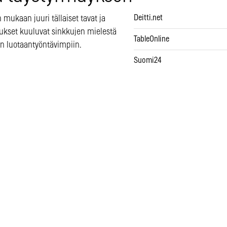
Deitti.net
 mukaan juuri tällaiset tavat ja
ukset kuuluvat sinkkujen mielestä
TableOnline
in luotaantyöntävimpiin.
Suomi24