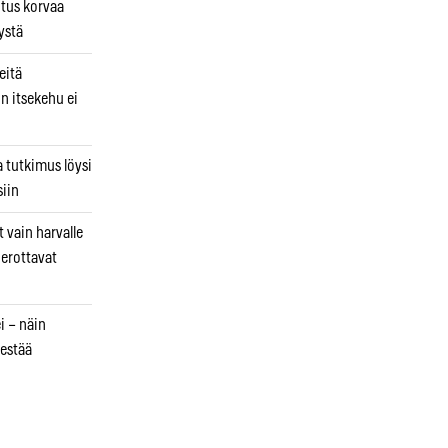
utus korvaa
ystä
eitä
in itsekehu ei
a tutkimus löysi
iin
 vain harvalle
a erottavat
i – näin
estää