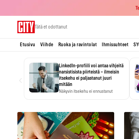
T
Skip
Tätä et odottanut
to
content
Etusivu
Viihde
Ruoka ja ravintolat
Ihmissuhteet
SY
LinkedIn-profiili voi antaa vihjeitä
narsistisista piirteistä – ilmeisin
‹
itsekehu ei paljastanut juuri
mitään
Näkyvin itsekehu ei ennustanut
narsistisia piirteitä.