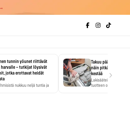
 →
en tunnin yöunet riittävät
Takuu päättyi, myyjän
 harvalle – tutkijat löysivät
näin pitkään kodinko
›
it, jotka erottavat heidät
kestää
sta
Lakisääteinen virhevast
ihmisistä nukkuu neljä tuntia ja
tuotteen oletetun kestoi
ilti…