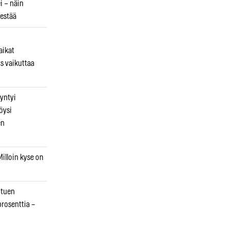
i – näin
estää
aikat
s vaikuttaa
syntyi
öysi
en
illoin kyse on
otuen
prosenttia –