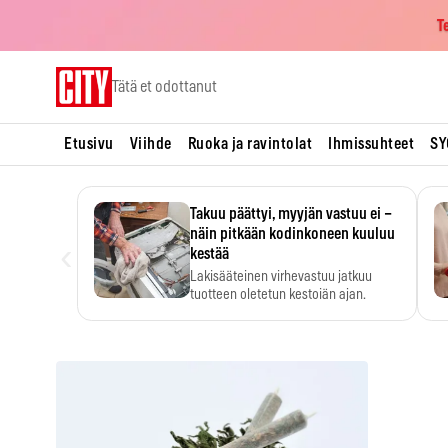
T
Skip
Tätä et odottanut
to
content
Etusivu
Viihde
Ruoka ja ravintolat
Ihmissuhteet
SY
Takuu päättyi, myyjän vastuu ei –
näin pitkään kodinkoneen kuuluu
‹
kestää
Lakisääteinen virhevastuu jatkuu
tuotteen oletetun kestoiän ajan.