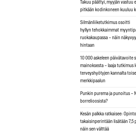
Takuu päättyi, myyjän vastuu e
pitkään kodinkoneen kuuluu k
Silmänliiketutkimus osoitti
hyllyn tehokkaimmat myyntip
ruokakaupassa – näin näkyvyy
hintaan
10 000 askeleen päivätavoite 
mainoksesta – laaja tutkimus l
terveyshyötyjen kannalta tois
merkkipaalun
Punkin purema ja punoitus – M
borrelioosista?
Kesän palkka ratkaisee: Opint
takaisinperintään lisätään 7,5 
näin sen välttää