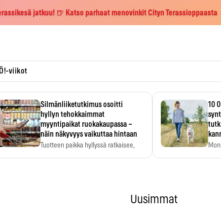
erassikesä jatkuu! 🍺 Katso parhaat menovinkit Cityn Terassioppaasta
Ö!-viikot
Silmänliiketutkimus osoitti
10 0
hyllyn tehokkaimmat
synt
myyntipaikat ruokakaupassa –
tutk
näin näkyvyys vaikuttaa hintaan
kann
Tuotteen paikka hyllyssä ratkaisee,
Moni
huomataanko se. Kauppiaat
päiv
hyödyntävät…
Uusimmat