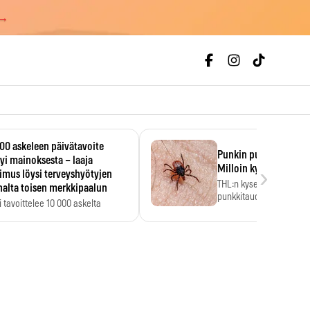
 →
00 askeleen päivätavoite
Punkin purema ja pun
yi mainoksesta – laaja
›
Milloin kyse on borrel
imus löysi terveyshyötyjen
THL:n kyselyssä suomala
alta toisen merkkipaalun
punkkitaudin riskin noin
 tavoittelee 10 000 askelta
kymmenkertaiseksi…
ässä, vaikka luku…