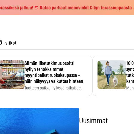
erassikesä jatkuu! 🍺 Katso parhaat menovinkit Cityn Terassioppaasta
Ö!-viikot
Silmänliiketutkimus osoitti
10 0
hyllyn tehokkaimmat
synt
myyntipaikat ruokakaupassa –
tutk
näin näkyvyys vaikuttaa hintaan
kann
Tuotteen paikka hyllyssä ratkaisee,
Moni
huomataanko se. Kauppiaat
päiv
hyödyntävät…
Uusimmat