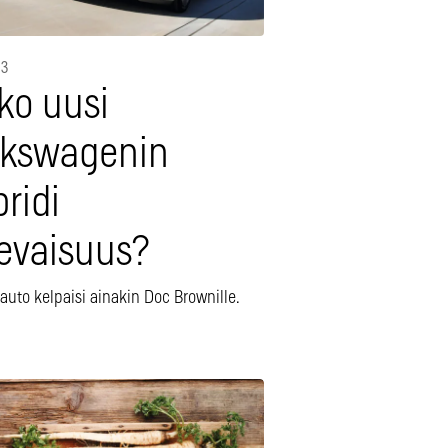
13
ko uusi
lkswagenin
ridi
levaisuus?
auto kelpaisi ainakin Doc Brownille.