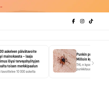
 →
00 askeleen päivätavoite
Punkin purema ja pun
yi mainoksesta – laaja
›
Milloin kyse on borrel
imus löysi terveyshyötyjen
THL:n kyselyssä suomala
alta toisen merkkipaalun
punkkitaudin riskin noin
 tavoittelee 10 000 askelta
kymmenkertaiseksi…
ässä, vaikka luku…