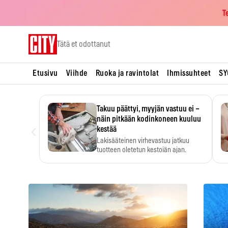
T
Skip
Tätä et odottanut
to
content
Etusivu
Viihde
Ruoka ja ravintolat
Ihmissuhteet
SY
Takuu päättyi, myyjän vastuu ei –
näin pitkään kodinkoneen kuuluu
‹
kestää
Lakisääteinen virhevastuu jatkuu
tuotteen oletetun kestoiän ajan.