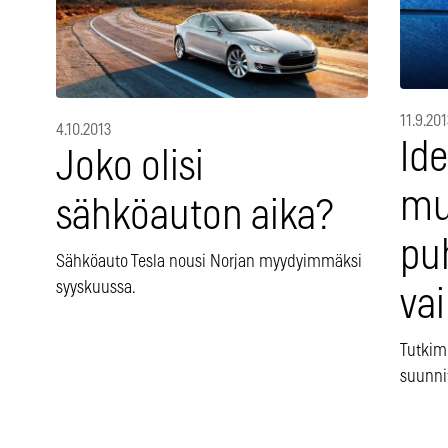
11.9.201
4.10.2013
Id
Joko olisi
mu
sähköauton aika?
pu
Sähköauto Tesla nousi Norjan myydyimmäksi
syyskuussa.
vai
Tutkim
suunni