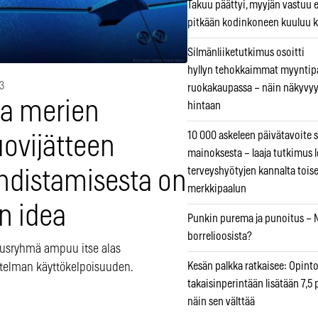
Takuu päättyi, myyjän vastuu e
pitkään kodinkoneen kuuluu k
Silmänliiketutkimus osoitti
hyllyn tehokkaimmat myyntip
3
ruokakaupassa – näin näkyvyy
ea merien
hintaan
10 000 askeleen päivätavoite 
ovijätteen
mainoksesta – laaja tutkimus l
terveyshyötyjen kannalta tois
hdistamisesta on
merkkipaalun
n idea
Punkin purema ja punoitus – M
borrelioosista?
usryhmä ampuu itse alas
Kesän palkka ratkaisee: Opint
telman käyttökelpoisuuden.
takaisinperintään lisätään 7,5 
näin sen välttää