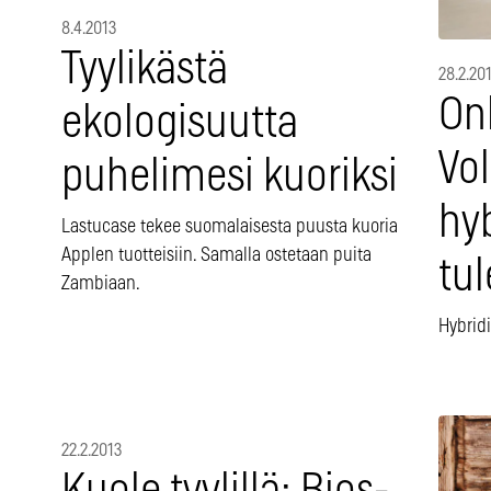
8.4.2013
Tyylikästä
28.2.20
On
ekologisuutta
Vo
puhelimesi kuoriksi
hyb
Lastucase tekee suomalaisesta puusta kuoria
Applen tuotteisiin. Samalla ostetaan puita
tu
Zambiaan.
Hybridi
22.2.2013