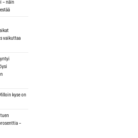
i – näin
estää
aikat
s vaikuttaa
syntyi
öysi
en
illoin kyse on
otuen
prosenttia –