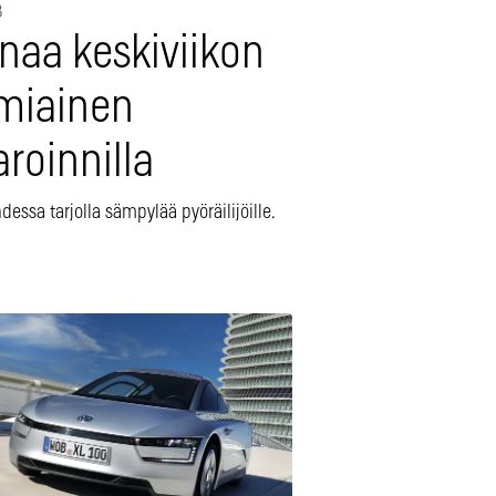
3
naa keskiviikon
miainen
laroinnilla
dessa tarjolla sämpylää pyöräilijöille.