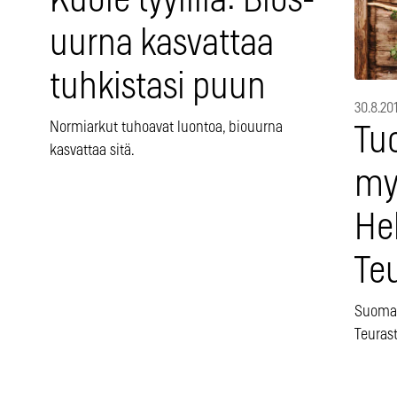
Kuole tyylillä: Bios-
uurna kasvattaa
tuhkistasi puun
30.8.20
Normiarkut tuhoavat luontoa, biouurna
Tuo
kasvattaa sitä.
my
He
Te
Suomal
Teuras