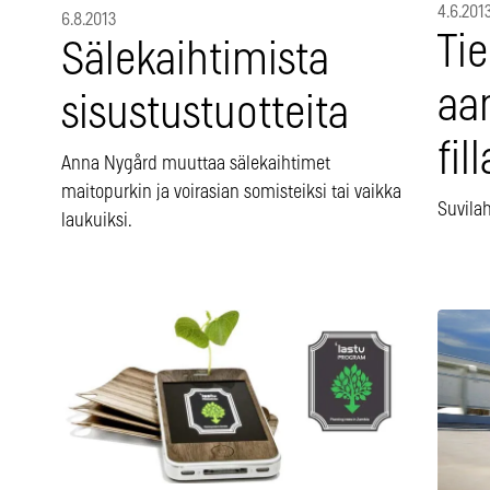
4.6.201
6.8.2013
Tie
Sälekaihtimista
aa
sisustustuotteita
fil
Anna Nygård muuttaa sälekaihtimet
maitopurkin ja voirasian somisteiksi tai vaikka
Suvilah
laukuiksi.