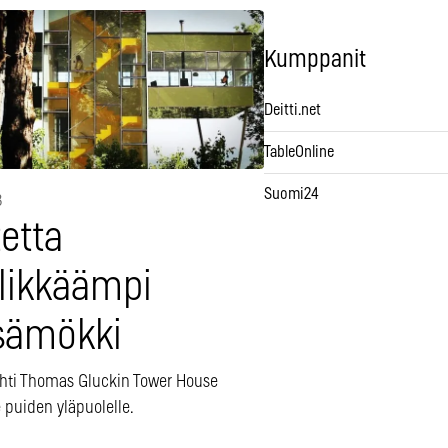
Kumppanit
Deitti.net
TableOnline
Suomi24
3
etta
ylikkäämpi
sämökki
ehti Thomas Gluckin Tower House
 puiden yläpuolelle.