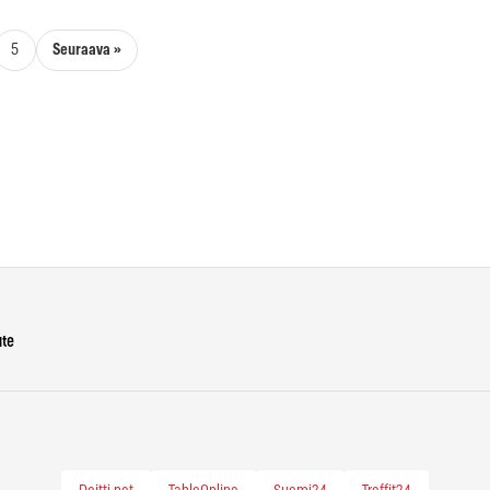
Seuraava »
5
ute