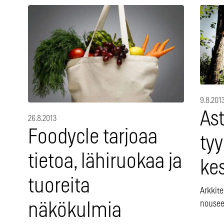
9.8.201
Ast
26.8.2013
Foodycle tarjoaa
ty
tietoa, lähiruokaa ja
ke
tuoreita
Arkkit
nousee
näkökulmia