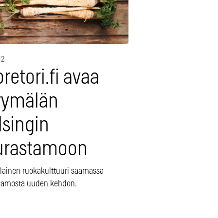
12
retori.fi avaa
ymälän
lsingin
urastamoon
ainen ruokakulttuuri saamassa
tamosta uuden kehdon.