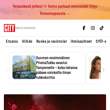
Terassikesä jatkuu! 🍺 Katso parhaat menovinkit Cityn
Terassioppaasta →
Skip
Tätä et odottanut
to
content
Etusivu
Viihde
Ruoka ja ravintolat
Ihmissuhteet
SYÖ!-vii
Suomen ensimmäinen
PrismaTukku avautui
‹
›
Tampereelle – kuka tahansa
pääsee ostoksille ilman
tukkukorttia
Ostoksille tarvitse tukkukorttia,
mutta yksikköhinta kannattaa
tarkistaa itse.