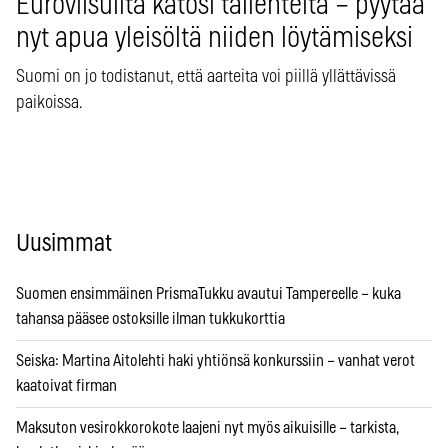
Euroviisuilta katosi tallenteita – pyytää
nyt apua yleisöltä niiden löytämiseksi
Suomi on jo todistanut, että aarteita voi piillä yllättävissä
paikoissa.
Uusimmat
Suomen ensimmäinen PrismaTukku avautui Tampereelle – kuka
tahansa pääsee ostoksille ilman tukkukorttia
Seiska: Martina Aitolehti haki yhtiönsä konkurssiin – vanhat verot
kaatoivat firman
Maksuton vesirokkorokote laajeni nyt myös aikuisille – tarkista,