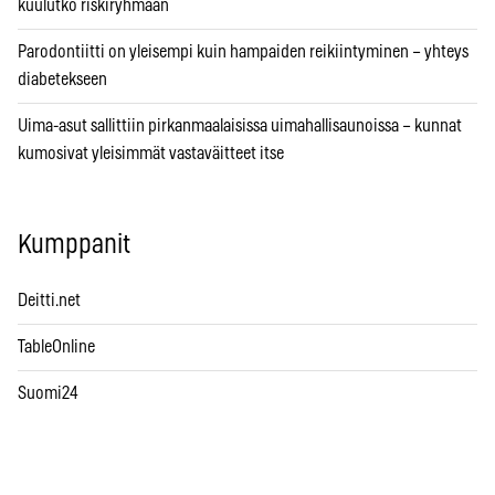
kuulutko riskiryhmään
Parodontiitti on yleisempi kuin hampaiden reikiintyminen – yhteys
diabetekseen
Uima-asut sallittiin pirkanmaalaisissa uimahallisaunoissa – kunnat
kumosivat yleisimmät vastaväitteet itse
Kumppanit
Deitti.net
TableOnline
Suomi24