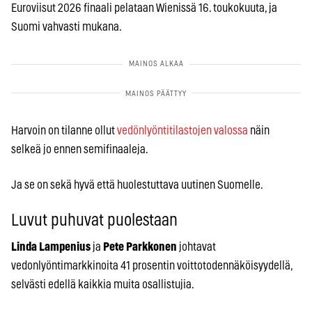
Euroviisut 2026 finaali pelataan Wienissä 16. toukokuuta, ja
Suomi vahvasti mukana.
Harvoin on tilanne ollut
vedönlyöntitilastojen valossa
näin
selkeä jo ennen semifinaaleja.
Ja se on sekä hyvä että huolestuttava uutinen Suomelle.
Luvut puhuvat puolestaan
Linda Lampenius
ja
Pete Parkkonen
johtavat
vedonlyöntimarkkinoita 41 prosentin voittotodennäköisyydellä,
selvästi edellä kaikkia muita osallistujia.