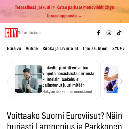
Terassikesä jatkuu! 🍺 Katso parhaat menovinkit Cityn
Terassioppaasta →
Skip
Tätä et odottanut
to
content
Etusivu
Viihde
Ruoka ja ravintolat
Ihmissuhteet
SYÖ!-vii
LinkedIn-profiili voi antaa
vihjeitä narsistisista piirteistä
‹
›
– ilmeisin itsekehu ei
paljastanut juuri mitään
Näkyvin itsekehu ei ennustanut
narsistisia piirteitä.
Voittaako Suomi Euroviisut? Näin
hurjasti Lampenius ja Parkkonen