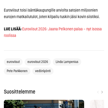
Euroviisut toisi isäntäkaupungille arviolta satojen miljoonien
eurojen matkailutulot, joten kilpailu tuskin jäisi kovin siistiksi.
LUE LISÄÄ:
Euroviisut 2026: Jaana Pelkonen palaa – nyt isossa
roolissa
euroviisut
euroviisut 2026
Linda Lampenius
Pete Parkkonen
vedönlyönti
‹
›
Suosittelemme