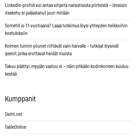
LinkedIn-profiili voi antaa vihjeitä narsistisista piirteistä – ilmeisin
itsekehu ei paljastanut juuri mitään
Sometili jo 11-vuotiaana? Laaja tutkimus löysi yhteyden heikkoihin
koetuloksiin
Kolmen tunnin yöunet riittävät vain harvalle – tutkijat löysivät
geenit, jotka erottavat heidät muista
Takuu päättyi, myyjän vastuu ei – näin pitkään kodinkoneen kuuluu
kestää
Kumppanit
Deitti.net
TableOnline