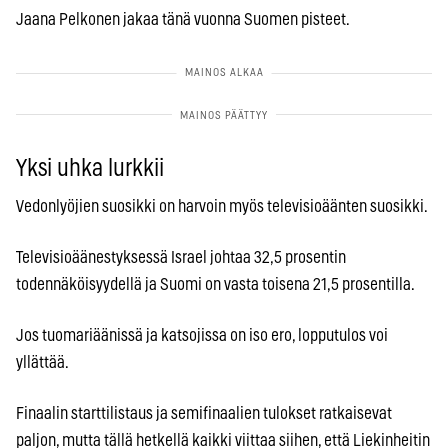
Jaana Pelkonen jakaa tänä vuonna Suomen pisteet.
Yksi uhka lurkkii
Vedonlyöjien suosikki on harvoin myös televisioäänten suosikki.
Televisioäänestyksessä Israel johtaa 32,5 prosentin
todennäköisyydellä ja Suomi on vasta toisena 21,5 prosentilla.
Jos tuomariäänissä ja katsojissa on iso ero, lopputulos voi
yllättää.
Finaalin starttilistaus ja semifinaalien tulokset ratkaisevat
paljon, mutta tällä hetkellä kaikki viittaa siihen, että Liekinheitin