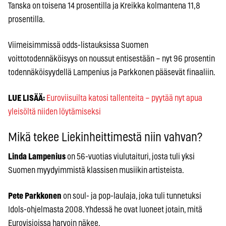
Tanska on toisena 14 prosentilla ja Kreikka kolmantena 11,8
prosentilla.
Viimeisimmissä odds-listauksissa Suomen
voittotodennäköisyys on noussut entisestään – nyt 96 prosentin
todennäköisyydellä Lampenius ja Parkkonen pääsevät finaaliin.
LUE LISÄÄ:
Euroviisuilta katosi tallenteita – pyytää nyt apua
yleisöltä niiden löytämiseksi
Mikä tekee Liekinheittimestä niin vahvan?
Linda Lampenius
on 56-vuotias viulutaituri, josta tuli yksi
Suomen myydyimmistä klassisen musiikin artisteista.
Pete Parkkonen
on soul- ja pop-laulaja, joka tuli tunnetuksi
Idols-ohjelmasta 2008. Yhdessä he ovat luoneet jotain, mitä
Eurovisioissa harvoin näkee.