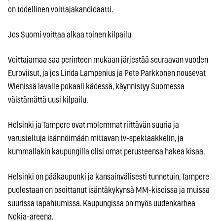
on todellinen voittajakandidaatti.
Jos Suomi voittaa alkaa toinen kilpailu
Voittajamaa saa perinteen mukaan järjestää seuraavan vuoden
Euroviisut, ja jos Linda Lampenius ja Pete Parkkonen nousevat
Wienissä lavalle pokaali kädessä, käynnistyy Suomessa
väistämättä uusi kilpailu.
Helsinki ja Tampere ovat molemmat riittävän suuria ja
varusteltuja isännöimään mittavan tv-spektaakkelin, ja
kummallakin kaupungilla olisi omat perusteensa hakea kisaa.
Helsinki on pääkaupunki ja kansainvälisesti tunnetuin, Tampere
puolestaan on osoittanut isäntäkykynsä MM-kisoissa ja muissa
suurissa tapahtumissa. Kaupungissa on myös uudenkarhea
Nokia-areena.