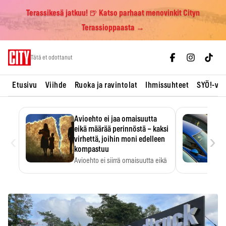
Terassikesä jatkuu! 🍺 Katso parhaat menovinkit Cityn
Terassioppaasta →
Skip
Tätä et odottanut
to
content
Etusivu
Viihde
Ruoka ja ravintolat
Ihmissuhteet
SYÖ!-vii
Avioehto ei jaa omaisuutta
eikä määrää perinnöstä – kaksi
‹
›
virhettä, joihin moni edelleen
kompastuu
Avioehto ei siirrä omaisuutta eikä
ratkaise perintöasioita.