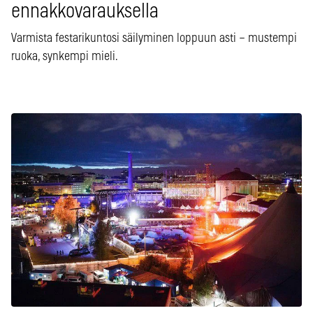
ennakkovarauksella
Varmista festarikuntosi säilyminen loppuun asti – mustempi
ruoka, synkempi mieli.