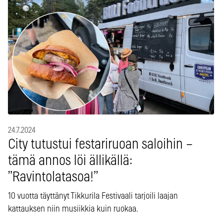
24.7.2024
City tutustui festariruoan saloihin –
tämä annos löi ällikällä:
”Ravintolatasoa!”
10 vuotta täyttänyt Tikkurila Festivaali tarjoili laajan
kattauksen niin musiikkia kuin ruokaa.