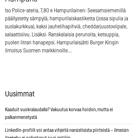
Iso Police-ateria, 7,80 e Hampurilainen: Seesamsiemenillä
päällystetty sämpylä, hampurilaiskastiketta (jossa sipulia ja
suolakurkkua), kaksi jauhelihapihviä, cheddarjuustoviipale,
salaattisiivu. Lisäksi: Ranskalaisia perunoita, ketsuppia,
puolen litran hanapepsi. Hampurlaisjätti Burger Kingin
ilmoitus Suomen markkinoille…
Uusimmat
Kaaduit vuokralaudalla? Vakuutus korvaa hoidon, mutta ei
palkanmenetystä
LinkedIn-profiili voi antaa vihjeitä narsistisista piirteistä – ilmeisin
itsekehu ei paljastanut juuri mitään