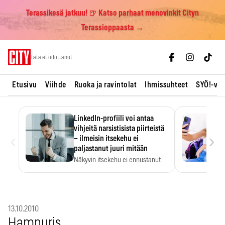
Terassikesä jatkuu! 🍺 Katso parhaat menovinkit Cityn
Terassioppaasta →
Skip
Tätä et odottanut
to
content
Etusivu
Viihde
Ruoka ja ravintolat
Ihmissuhteet
SYÖ!-vii
LinkedIn-profiili voi antaa
vihjeitä narsistisista piirteistä
‹
›
– ilmeisin itsekehu ei
paljastanut juuri mitään
Näkyvin itsekehu ei ennustanut
narsistisia piirteitä.
13.10.2010
Hampuris