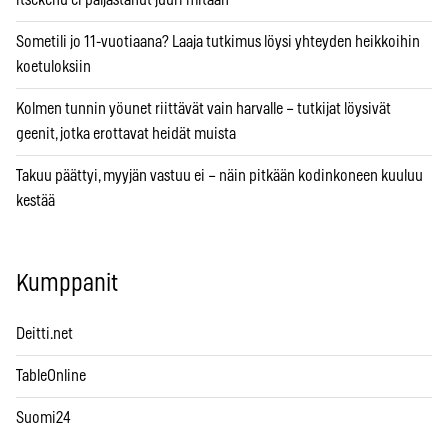
Sometili jo 11-vuotiaana? Laaja tutkimus löysi yhteyden heikkoihin
koetuloksiin
Kolmen tunnin yöunet riittävät vain harvalle – tutkijat löysivät
geenit, jotka erottavat heidät muista
Takuu päättyi, myyjän vastuu ei – näin pitkään kodinkoneen kuuluu
kestää
Kumppanit
Deitti.net
TableOnline
Suomi24