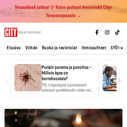
Terassikesä jatkuu! 🍺 Katso parhaat menovinkit Cityn
Terassioppaasta →
Skip
Tätä et odottanut
to
content
Etusivu
Viihde
Ruoka ja ravintolat
Ihmissuhteet
SYÖ!-vii
Punkin purema ja punoitus –
Milloin kyse on
‹
›
borrelioosista?
THL:n kyselyssä suomalaiset
arvioivat punkkitaudin riskin noin
kymmenkertaiseksi…