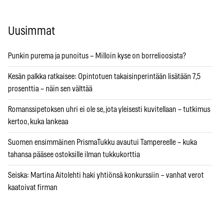
Uusimmat
Punkin purema ja punoitus – Milloin kyse on borrelioosista?
Kesän palkka ratkaisee: Opintotuen takaisinperintään lisätään 7,5
prosenttia – näin sen välttää
Romanssipetoksen uhri ei ole se, jota yleisesti kuvitellaan – tutkimus
kertoo, kuka lankeaa
Suomen ensimmäinen PrismaTukku avautui Tampereelle – kuka
tahansa pääsee ostoksille ilman tukkukorttia
Seiska: Martina Aitolehti haki yhtiönsä konkurssiin – vanhat verot
kaatoivat firman