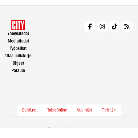
Yhteystiedot
Mediatiedot
Työpaikat
Tilaa uutiskirje
Ohjeet
Palaute
Deitti.net
TableOnline
Suomi24
Treffit24
© 2026 City.fi - Räväkkää sisältöä vuodesta -86 |
Evästeasetukset