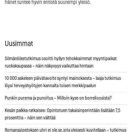
hänet tuntee hyvin entistä suurempi yleisö.
Uusimmat
Silmänliiketutkimus osoitti hyllyn tehokkaimmat myyntipaikat
ruokakaupassa – näin näkyvyys vaikuttaa hintaan
10 000 askeleen päivätavoite syntyi mainoksesta – laaja tutkimus
löysi terveyshyötyjen kannalta toisen merkkipaalun
Punkin purema ja punoitus – Milloin kyse on borrelioosista?
Kesän palkka ratkaisee: Opintotuen takaisinperintään lisätään 7,5
prosenttia – näin sen välttää
Romanssipetoksen uhri ei ole se, jota yleisesti kuvitellaan – tutkimus