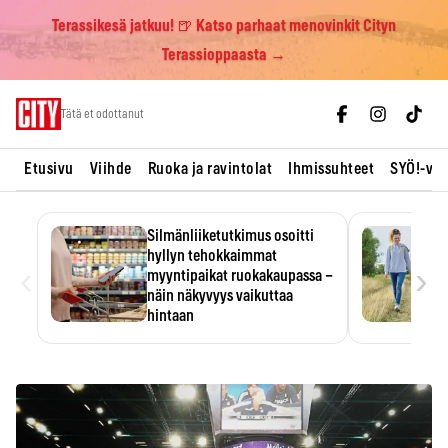
Terassikesä jatkuu! 🍺 Katso parhaat menovinkit Cityn
Terassioppaasta →
Skip
Tätä et odottanut
to
content
Etusivu
Viihde
Ruoka ja ravintolat
Ihmissuhteet
SYÖ!-vii
Silmänliiketutkimus osoitti
hyllyn tehokkaimmat
‹
›
myyntipaikat ruokakaupassa –
näin näkyvyys vaikuttaa
hintaan
Tuotteen paikka hyllyssä
ratkaisee, huomataanko se.
Kauppiaat hyödyntävät…