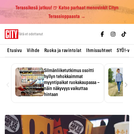
Terassikesä jatkuu! 🍺 Katso parhaat menovinkit Cityn
Terassioppaasta →
Skip
Tätä et odottanut
to
content
Etusivu
Viihde
Ruoka ja ravintolat
Ihmissuhteet
SYÖ!-vii
Silmänliiketutkimus osoitti
hyllyn tehokkaimmat
‹
›
myyntipaikat ruokakaupassa –
näin näkyvyys vaikuttaa
hintaan
Tuotteen paikka hyllyssä
ratkaisee, huomataanko se.
Kauppiaat hyödyntävät…