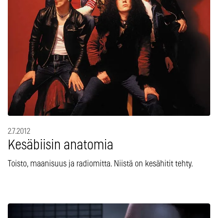
2.7.2012
Kesäbiisin anatomia
Toisto, maanisuus ja radiomitta. Niistä on kesähitit tehty.