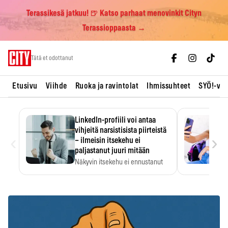
Terassikesä jatkuu! 🍺 Katso parhaat menovinkit Cityn
Terassioppaasta →
Skip
Tätä et odottanut
to
content
Etusivu
Viihde
Ruoka ja ravintolat
Ihmissuhteet
SYÖ!-vii
LinkedIn-profiili voi antaa
vihjeitä narsistisista piirteistä
‹
›
– ilmeisin itsekehu ei
paljastanut juuri mitään
Näkyvin itsekehu ei ennustanut
narsistisia piirteitä.