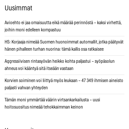
Uusimmat
Avioehto ei jaa omaisuutta eikä määrää perinnöstä – kaksi virhettä,
joihin moni edelleen kompastuu
HS: Korjaaja nimeää Suomen huonoimmat automallit, jotka päätyvät
hänen pihalleen turhan nuorina: tämä kallis osa ratkaisee
Aggressiivisen rintasyövän heikko kohta paljastui – syöpäsolun
ahneus voi kääntyä sitä itseään vastaan
Korvien soiminen voi liittyä myös leukaan – 47 349 ihmisen aineisto
paljasti vahvan yhteyden
Tämän moni ymmärtää väärin virtsankarkailusta – uusi
hoitosuositus nimeää tehokkaimman keinon