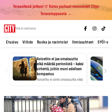
Terassikesä jatkuu! 🍺 Katso parhaat menovinkit Cityn
Terassioppaasta →
Skip
Tätä et odottanut
to
content
Etusivu
Viihde
Ruoka ja ravintolat
Ihmissuhteet
SYÖ!-vii
Avioehto ei jaa omaisuutta
eikä määrää perinnöstä – kaksi
‹
›
virhettä, joihin moni edelleen
kompastuu
Avioehto ei siirrä omaisuutta eikä
ratkaise perintöasioita.