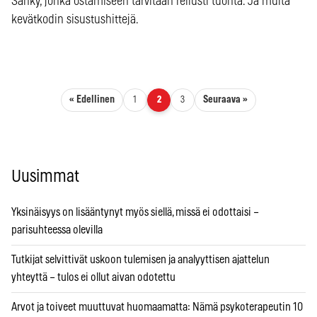
Sänky, jonka ostamiseen tarvitaan reilusti tuohta. Ja muita
kevätkodin sisustushittejä.
Artikkelien sivutus
« Edellinen
Seuraava »
1
2
3
Uusimmat
Yksinäisyys on lisääntynyt myös siellä, missä ei odottaisi –
parisuhteessa olevilla
Tutkijat selvittivät uskoon tulemisen ja analyyttisen ajattelun
yhteyttä – tulos ei ollut aivan odotettu
Arvot ja toiveet muuttuvat huomaamatta: Nämä psykoterapeutin 10