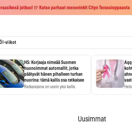
erassikesä jatkuu! 🍺 Katso parhaat menovinkit Cityn Terassioppaasta
Ö!-viikot
HS: Korjaaja nimeää Suomen
Aggr
huonoimmat automallit, jotka
koht
päätyvät hänen pihalleen turhan
ahne
nuorina: tämä kallis osa ratkaisee
vas
Ratkaisijana on usein yksi kallis
Hels
komponentti.
MYC-
hida
Uusimmat