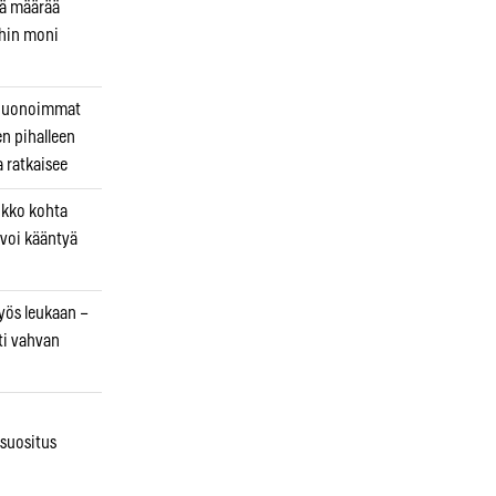
kä määrää
ihin moni
 huonoimmat
en pihalleen
a ratkaisee
ikko kohta
 voi kääntyä
myös leukaan –
ti vahvan
osuositus
n