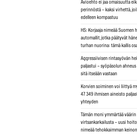
Avioehto ei jaa omaisuutta ei
perinnöstä – kaksi virhettä, jo
edelleen kompastuu
HS: Korjaaja nimeää Suomen
automallit, jotka päätyvät hän
turhan nuorina: tämä kallis os
Aggressiivisen rintasyövän he
paljastui – syöpäsolun ahneus
sitä itseään vastaan
Korvien soiminen voi liittyä 
47 349 ihmisen aineisto paljas
yhteyden
Tämän moni ymmärtää väärin
virtsankarkailusta – uusi hoit
nimeää tehokkaimman keino