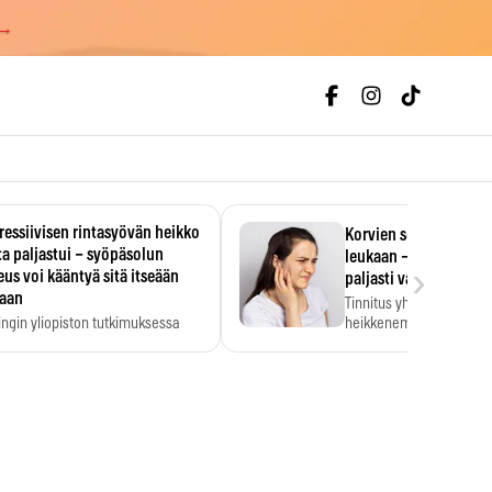
 →
essiivisen rintasyövän heikko
Korvien soiminen voi 
a paljastui – syöpäsolun
leukaan – 47 349 ihmi
›
us voi kääntyä sitä itseään
paljasti vahvan yhtey
taan
Tinnitus yhdistetään ku
ingin yliopiston tutkimuksessa
heikkenemiseen. Meta-a
aktiivisen rintasyövän kasvu
kertoo, että myös…
stui.