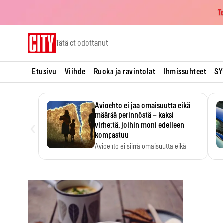
T
Skip
Tätä et odottanut
to
content
Etusivu
Viihde
Ruoka ja ravintolat
Ihmissuhteet
SY
Avioehto ei jaa omaisuutta eikä
määrää perinnöstä – kaksi
‹
virhettä, joihin moni edelleen
kompastuu
Avioehto ei siirrä omaisuutta eikä
ratkaise perintöasioita.