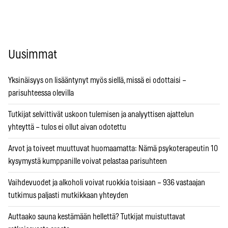
Uusimmat
Yksinäisyys on lisääntynyt myös siellä, missä ei odottaisi –
parisuhteessa olevilla
Tutkijat selvittivät uskoon tulemisen ja analyyttisen ajattelun
yhteyttä – tulos ei ollut aivan odotettu
Arvot ja toiveet muuttuvat huomaamatta: Nämä psykoterapeutin 10
kysymystä kumppanille voivat pelastaa parisuhteen
Vaihdevuodet ja alkoholi voivat ruokkia toisiaan – 936 vastaajan
tutkimus paljasti mutkikkaan yhteyden
Auttaako sauna kestämään hellettä? Tutkijat muistuttavat