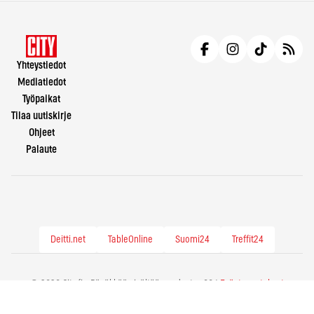
Yhteystiedot
Mediatiedot
Työpaikat
Tilaa uutiskirje
Ohjeet
Palaute
Deitti.net
TableOnline
Suomi24
Treffit24
© 2026 City.fi - Räväkkää sisältöä vuodesta -86 |
Evästeasetukset