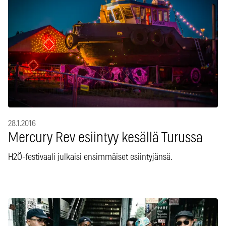
28.1.2016
Mercury Rev esiintyy kesällä Turussa
H2Ö-festivaali julkaisi ensimmäiset esiintyjänsä.