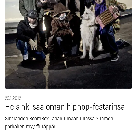
23.1.2012
Helsinki saa oman hiphop-festarinsa
Suvilahden BoomBox-tapahtumaan tulossa Suomen
parhaiten myyvät räppärit.