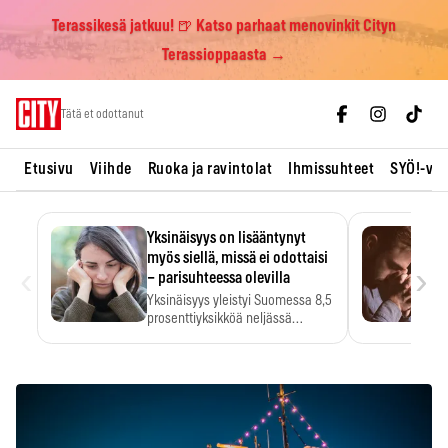
Terassikesä jatkuu! 🍺 Katso parhaat menovinkit Cityn
Terassioppaasta →
Skip
Tätä et odottanut
to
content
Etusivu
Viihde
Ruoka ja ravintolat
Ihmissuhteet
SYÖ!-vii
Yksinäisyys on lisääntynyt
myös siellä, missä ei odottaisi
‹
›
– parisuhteessa olevilla
Yksinäisyys yleistyi Suomessa 8,5
prosenttiyksikköä neljässä
vuodessa. Se…