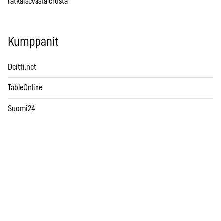
ratkaisevasta erosta
Kumppanit
Deitti.net
TableOnline
Suomi24