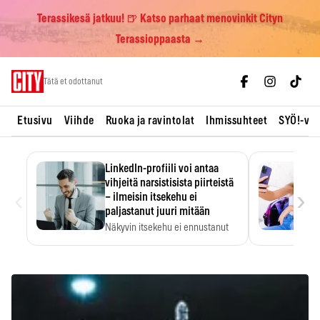
Terassikesä jatkuu! 🍺 Katso parhaat menovinkit Cityn
Terassioppaasta →
Skip
Tätä et odottanut
to
content
Etusivu
Viihde
Ruoka ja ravintolat
Ihmissuhteet
SYÖ!-vii
LinkedIn-profiili voi antaa
vihjeitä narsistisista piirteistä
‹
›
– ilmeisin itsekehu ei
paljastanut juuri mitään
Näkyvin itsekehu ei ennustanut
narsistisia piirteitä.