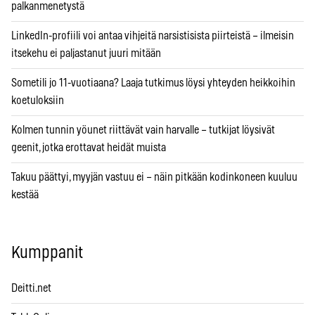
palkanmenetystä
LinkedIn-profiili voi antaa vihjeitä narsistisista piirteistä – ilmeisin
itsekehu ei paljastanut juuri mitään
Sometili jo 11-vuotiaana? Laaja tutkimus löysi yhteyden heikkoihin
koetuloksiin
Kolmen tunnin yöunet riittävät vain harvalle – tutkijat löysivät
geenit, jotka erottavat heidät muista
Takuu päättyi, myyjän vastuu ei – näin pitkään kodinkoneen kuuluu
kestää
Kumppanit
Deitti.net