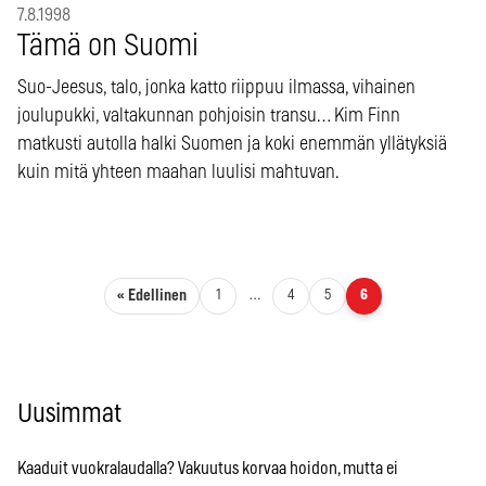
7.8.1998
Tämä on Suomi
Suo-Jeesus, talo, jonka katto riippuu ilmassa, vihainen
joulupukki, valtakunnan pohjoisin transu… Kim Finn
matkusti autolla halki Suomen ja koki enemmän yllätyksiä
kuin mitä yhteen maahan luulisi mahtuvan.
Artikkelien sivutus
« Edellinen
1
…
4
5
6
Uusimmat
Kaaduit vuokralaudalla? Vakuutus korvaa hoidon, mutta ei