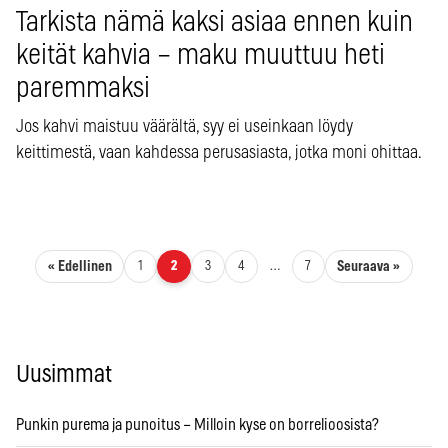
Tarkista nämä kaksi asiaa ennen kuin
keität kahvia – maku muuttuu heti
paremmaksi
Jos kahvi maistuu väärältä, syy ei useinkaan löydy
keittimestä, vaan kahdessa perusasiasta, jotka moni ohittaa.
Artikkelien sivutus
« Edellinen
Seuraava »
1
2
3
4
…
7
Uusimmat
Punkin purema ja punoitus – Milloin kyse on borrelioosista?