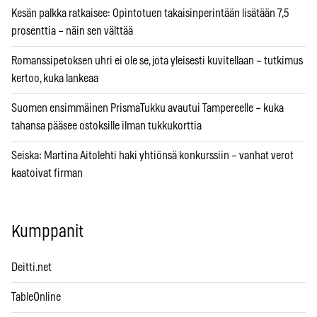
Kesän palkka ratkaisee: Opintotuen takaisinperintään lisätään 7,5
prosenttia – näin sen välttää
Romanssipetoksen uhri ei ole se, jota yleisesti kuvitellaan – tutkimus
kertoo, kuka lankeaa
Suomen ensimmäinen PrismaTukku avautui Tampereelle – kuka
tahansa pääsee ostoksille ilman tukkukorttia
Seiska: Martina Aitolehti haki yhtiönsä konkurssiin – vanhat verot
kaatoivat firman
Kumppanit
Deitti.net
TableOnline