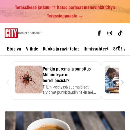
Terassikesä jatkuu! 🍺 Katso parhaat menovinkit Cityn
Terassioppaasta →
Skip
Tätä et odottanut
to
content
Etusivu
Viihde
Ruoka ja ravintolat
Ihmissuhteet
SYÖ!-vii
Punkin purema ja punoitus –
Milloin kyse on
‹
›
borrelioosista?
THL:n kyselyssä suomalaiset
arvioivat punkkitaudin riskin noin
kymmenkertaiseksi…