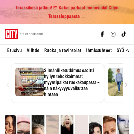
Terassikesä jatkuu! 🍺 Katso parhaat menovinkit Cityn
Terassioppaasta →
Skip
Tätä et odottanut
to
content
Etusivu
Viihde
Ruoka ja ravintolat
Ihmissuhteet
SYÖ!-vii
Silmänliiketutkimus osoitti
hyllyn tehokkaimmat
‹
›
myyntipaikat ruokakaupassa –
näin näkyvyys vaikuttaa
hintaan
Tuotteen paikka hyllyssä
ratkaisee, huomataanko se.
Kauppiaat hyödyntävät…