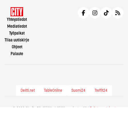
Yhteystiedot
Mediatiedot
Työpaikat
Tilaa uutiskirje
Ohjeet
Palaute
Deitti.net
TableOnline
Suomi24
Treffit24
© 2026 City.fi - Räväkkää sisältöä vuodesta -86 |
Evästeasetukset