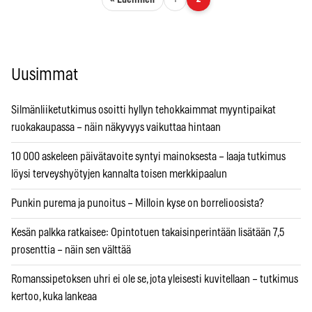
Artikkelien sivutus
Uusimmat
Silmänliiketutkimus osoitti hyllyn tehokkaimmat myyntipaikat
ruokakaupassa – näin näkyvyys vaikuttaa hintaan
10 000 askeleen päivätavoite syntyi mainoksesta – laaja tutkimus
löysi terveyshyötyjen kannalta toisen merkkipaalun
Punkin purema ja punoitus – Milloin kyse on borrelioosista?
Kesän palkka ratkaisee: Opintotuen takaisinperintään lisätään 7,5
prosenttia – näin sen välttää
Romanssipetoksen uhri ei ole se, jota yleisesti kuvitellaan – tutkimus
kertoo, kuka lankeaa