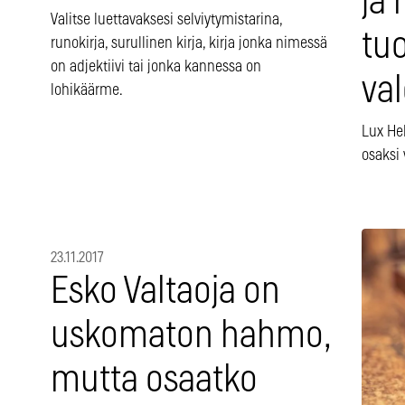
ja
Valitse luettavaksesi selviytymistarina,
tu
runokirja, surullinen kirja, kirja jonka nimessä
on adjektiivi tai jonka kannessa on
val
lohikäärme.
Lux He
osaksi 
23.11.2017
Esko Valtaoja on
uskomaton hahmo,
mutta osaatko