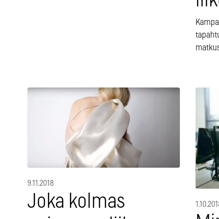
li
Kampanj
tapaht
matkus
9.11.2018
Joka kolmas
1.10.201