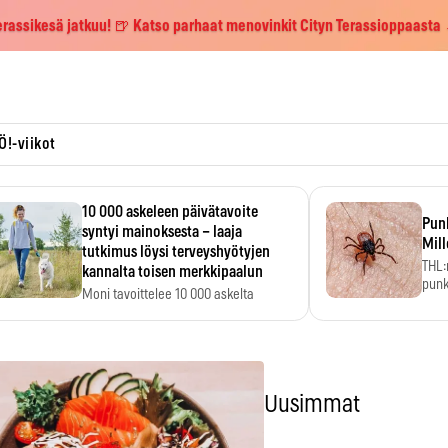
erassikesä jatkuu! 🍺 Katso parhaat menovinkit Cityn Terassioppaasta
Ö!-viikot
10 000 askeleen päivätavoite
Pun
syntyi mainoksesta – laaja
Mill
tutkimus löysi terveyshyötyjen
THL:
kannalta toisen merkkipaalun
punk
Moni tavoittelee 10 000 askelta
kym
päivässä, vaikka luku…
Uusimmat