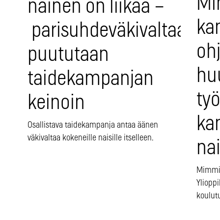
Mi
nainen on liikaa –
ka
parisuhdeväkivaltaan
oh
puututaan
hu
taidekampanjan
ty
keinoin
ka
Osallistava taidekampanja antaa äänen
väkivaltaa kokeneille naisille itselleen.
nai
Mimmit
Ylioppi
koulut