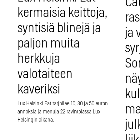
Cat
kermaisia keittoja,
ras
syntisiä blinejä ja
ja
paljon muita
syr
herkkuja
So
valotaiteen
näy
kaveriksi
kul
Lux Helsinki Eat tarjoilee 10, 30 ja 50 euron
ma
annoksia ja menuja 22 ravintolassa Lux
Helsingin aikana.
jul