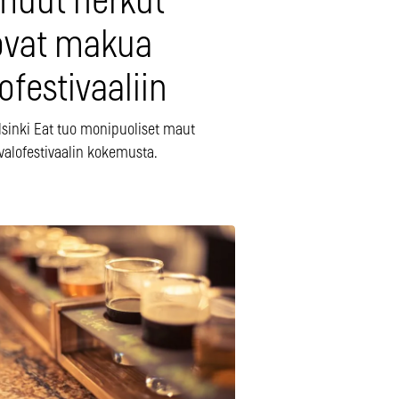
 muut herkut
ovat makua
ofestivaaliin
lsinki Eat tuo monipuoliset maut
valofestivaalin kokemusta.