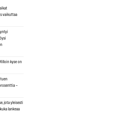
aikat
s vaikuttaa
syntyi
öysi
en
illoin kyse on
otuen
prosenttia –
, jota yleisesti
 kuka lankeaa