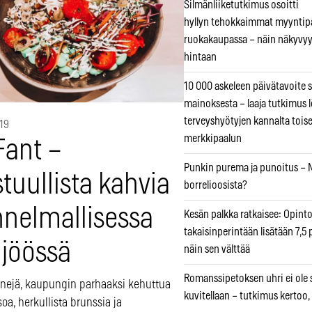
Silmänliiketutkimus osoitti
hyllyn tehokkaimmat myyntip
ruokakaupassa – näin näkyvyy
hintaan
10 000 askeleen päivätavoite 
mainoksesta – laaja tutkimus l
terveyshyötyjen kannalta tois
019
merkkipaalun
Fant –
Punkin purema ja punoitus – M
tuullista kahvia
borrelioosista?
nnelmallisessa
Kesän palkka ratkaisee: Opint
takaisinperintään lisätään 7,5 
ljöössä
näin sen välttää
Romanssipetoksen uhri ei ole se
inejä, kaupungin parhaaksi kehuttua
kuvitellaan – tutkimus kertoo,
oa, herkullista brunssia ja