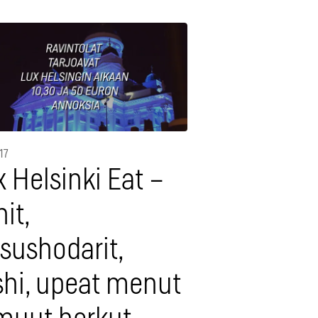
17
 Helsinki Eat –
nit,
sushodarit,
shi, upeat menut