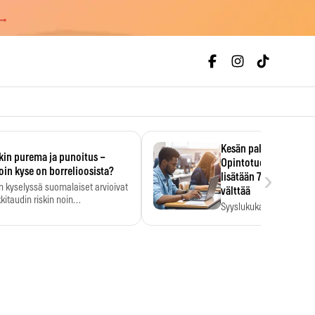
 →
Kesän palkka ratkaise
kin purema ja punoitus –
Opintotuen takaisinp
›
oin kyse on borrelioosista?
lisätään 7,5 prosentti
n kyselyssä suomalaiset arvioivat
välttää
kitaudin riskin noin
Syyslukukauden tukikuu
menkertaiseksi…
määrä ratkeaa sillä, mit
ehti…