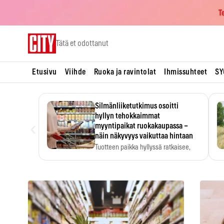
T
Skip
Tätä et odottanut
to
content
Etusivu
Viihde
Ruoka ja ravintolat
Ihmissuhteet
SY
Silmänliiketutkimus osoitti
hyllyn tehokkaimmat
‹
myyntipaikat ruokakaupassa –
näin näkyvyys vaikuttaa hintaan
Tuotteen paikka hyllyssä ratkaisee,
huomataanko se. Kauppiaat
hyödyntävät…