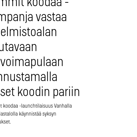
mmit koodaa -
mpanja vastaa
jelmistoalan
utavaan
övoimapulaan
nnustamalla
set koodin pariin
 koodaa -launchtilaisuus Vanhalla
lastalolla käynnistää syksyn
ukset.