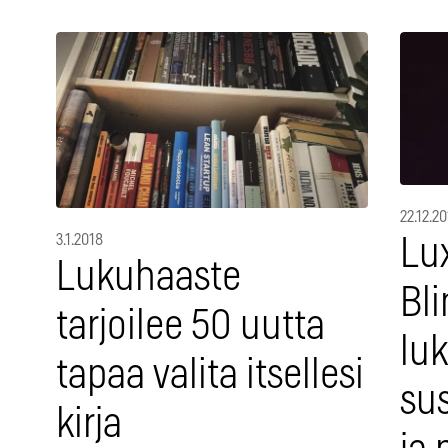
22.12.20
3.1.2018
Lux
Lukuhaaste
Bli
tarjoilee 50 uutta
luk
tapaa valita itsellesi
su
kirja