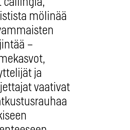
 callingia,
istista mölinää
 vammaisten
jintää –
mekasvot,
ttelijät ja
jettajat vaativat
tkustusrauhaa
kiseen