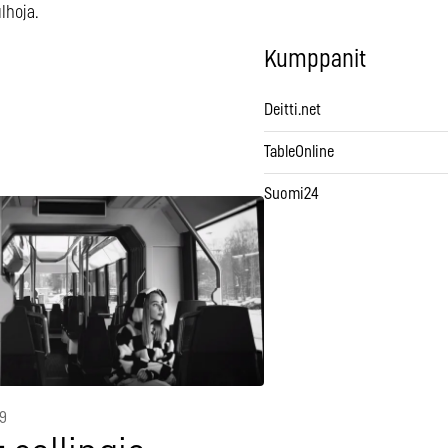
lhoja.
Kumppanit
Deitti.net
TableOnline
Suomi24
19