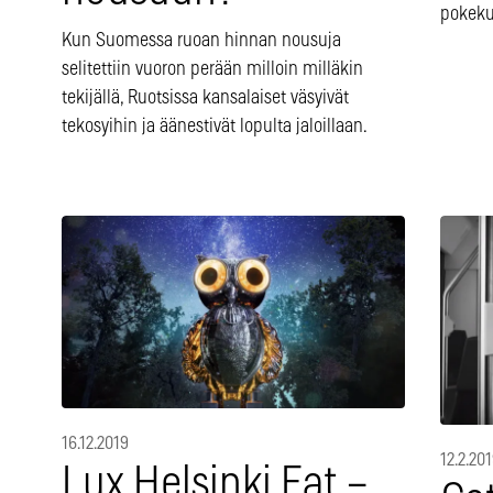
pokeku
Kun Suomessa ruoan hinnan nousuja
selitettiin vuoron perään milloin milläkin
tekijällä, Ruotsissa kansalaiset väsyivät
tekosyihin ja äänestivät lopulta jaloillaan.
16.12.2019
12.2.20
Lux Helsinki Eat –