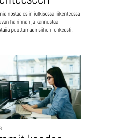
ikenteeseen
a nostaa esiin julkisessa liikenteessä
uvan häirinnän ja kannustaa
tajia puuttumaan siihen rohkeasti.
8