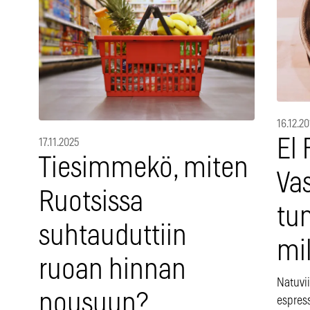
16.12.2
El 
17.11.2025
Tiesimmekö, miten
Vas
Ruotsissa
tu
suhtauduttiin
mi
ruoan hinnan
Natuvi
nousuun?
espress