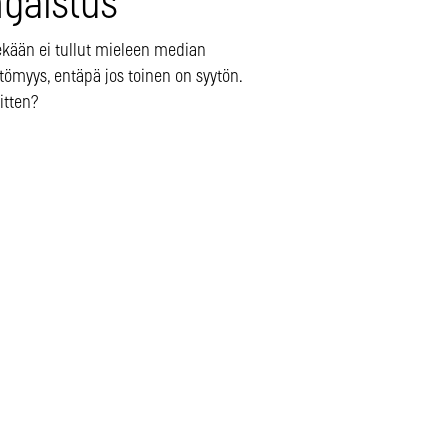
ngaistus
ekään ei tullut mieleen median
ittömyys, entäpä jos toinen on syytön.
itten?