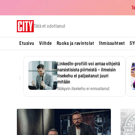
T
Skip
Tätä et odottanut
to
content
Etusivu
Viihde
Ruoka ja ravintolat
Ihmissuhteet
SY
LinkedIn-profiili voi antaa vihjeitä
narsistisista piirteistä – ilmeisin
‹
itsekehu ei paljastanut juuri
mitään
Näkyvin itsekehu ei ennustanut
narsistisia piirteitä.