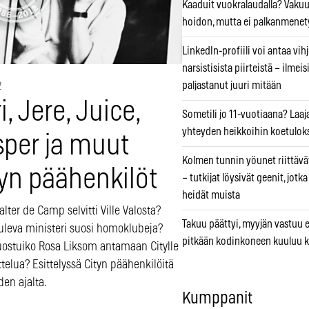
Kaaduit vuokralaudalla? Vaku
hoidon, mutta ei palkanmenet
LinkedIn-profiili voi antaa vihj
narsistisista piirteistä – ilmeis
paljastanut juuri mitään
2
i, Jere, Juice,
Sometili jo 11-vuotiaana? Laaj
yhteyden heikkoihin koetuloks
sper ja muut
Kolmen tunnin yöunet riittävät
tyn päähenkilöt
– tutkijat löysivät geenit, jotk
heidät muista
lter de Camp selvitti Ville Valosta?
Takuu päättyi, myyjän vastuu e
tuleva ministeri suosi homoklubeja?
pitkään kodinkoneen kuuluu k
uostuiko Rosa Liksom antamaan Citylle
telua? Esittelyssä Cityn päähenkilöitä
en ajalta.
Kumppanit