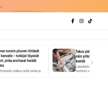
 →
en tunnin yöunet riittävät
Takuu päättyi, myyjän
 harvalle – tutkijat löysivät
näin pitkään kodinko
›
it, jotka erottavat heidät
kestää
sta
Lakisääteinen virhevast
ihmisistä nukkuu neljä tuntia ja
tuotteen oletetun kestoi
ilti…