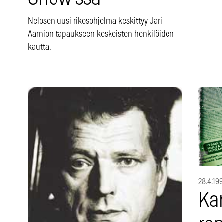
Nelosen uusi rikosohjelma keskittyy Jari
Aarnion tapaukseen keskeisten henkilöiden
kautta.
28.4.19
Kar