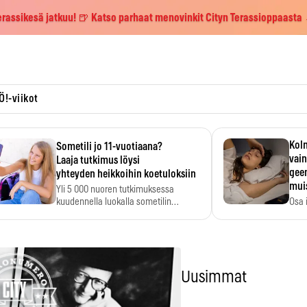
erassikesä jatkuu! 🍺 Katso parhaat menovinkit Cityn Terassioppaasta
Ö!-viikot
Kolm
Sometili jo 11-vuotiaana?
vain
Laaja tutkimus löysi
geen
yhteyden heikkoihin koetuloksiin
mui
Yli 5 000 nuoren tutkimuksessa
kuudennella luokalla sometilin…
Osa 
voi s
Uusimmat