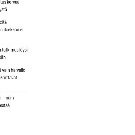
utus korvaa
ystä
eitä
in itsekehu ei
a tutkimus löysi
iin
 vain harvalle
a erottavat
i – näin
estää