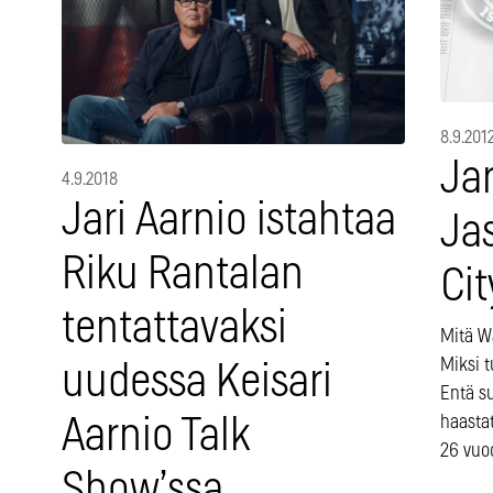
8.9.201
Jar
4.9.2018
Jari Aarnio istahtaa
Ja
Riku Rantalan
Ci
tentattavaksi
Mitä Wa
Miksi 
uudessa Keisari
Entä s
haastat
Aarnio Talk
26 vuod
Show’ssa