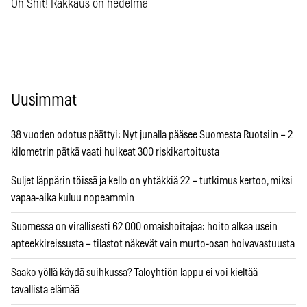
Oh Shit! Rakkaus on hedelmä
Uusimmat
38 vuoden odotus päättyi: Nyt junalla pääsee Suomesta Ruotsiin – 2
kilometrin pätkä vaati huikeat 300 riskikartoitusta
Suljet läppärin töissä ja kello on yhtäkkiä 22 – tutkimus kertoo, miksi
vapaa-aika kuluu nopeammin
Suomessa on virallisesti 62 000 omaishoitajaa: hoito alkaa usein
apteekkireissusta – tilastot näkevät vain murto-osan hoivavastuusta
Saako yöllä käydä suihkussa? Taloyhtiön lappu ei voi kieltää
tavallista elämää