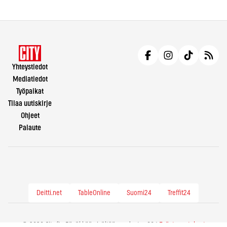
Yhteystiedot
Mediatiedot
Työpaikat
Tilaa uutiskirje
Ohjeet
Palaute
Deitti.net
TableOnline
Suomi24
Treffit24
© 2026 City.fi - Räväkkää sisältöä vuodesta -86 |
Evästeasetukset