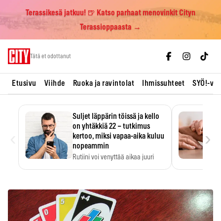
Terassikesä jatkuu! 🍺 Katso parhaat menovinkit Cityn
Terassioppaasta →
Skip
Tätä et odottanut
to
content
Etusivu
Viihde
Ruoka ja ravintolat
Ihmissuhteet
SYÖ!-vii
Suljet läppärin töissä ja kello
on yhtäkkiä 22 – tutkimus
‹
›
kertoo, miksi vapaa-aika kuluu
nopeammin
Rutiini voi venyttää aikaa juuri
silloin, kun sitä…