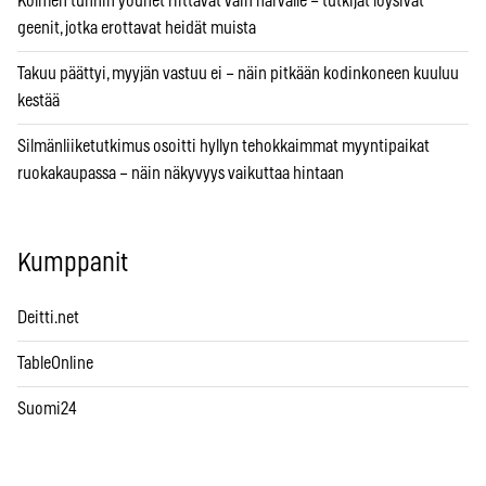
Kolmen tunnin yöunet riittävät vain harvalle – tutkijat löysivät
geenit, jotka erottavat heidät muista
Takuu päättyi, myyjän vastuu ei – näin pitkään kodinkoneen kuuluu
kestää
Silmänliiketutkimus osoitti hyllyn tehokkaimmat myyntipaikat
ruokakaupassa – näin näkyvyys vaikuttaa hintaan
Kumppanit
Deitti.net
TableOnline
Suomi24