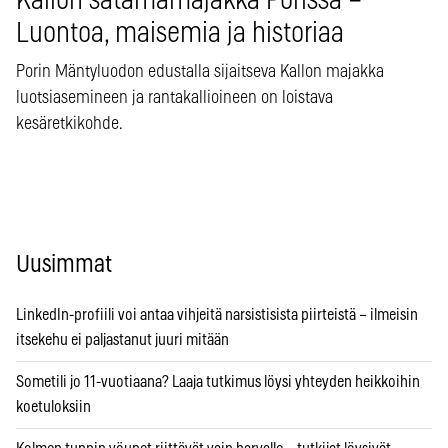
Kallon satamamajakka Porissa –
Luontoa, maisemia ja historiaa
Porin Mäntyluodon edustalla sijaitseva Kallon majakka
luotsiasemineen ja rantakallioineen on loistava
kesäretkikohde.
Uusimmat
LinkedIn-profiili voi antaa vihjeitä narsistisista piirteistä – ilmeisin
itsekehu ei paljastanut juuri mitään
Sometili jo 11-vuotiaana? Laaja tutkimus löysi yhteyden heikkoihin
koetuloksiin