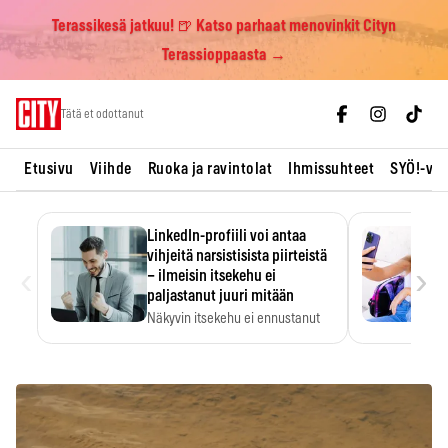
Terassikesä jatkuu! 🍺 Katso parhaat menovinkit Cityn
Terassioppaasta →
Skip
Tätä et odottanut
to
content
Etusivu
Viihde
Ruoka ja ravintolat
Ihmissuhteet
SYÖ!-vii
LinkedIn-profiili voi antaa
vihjeitä narsistisista piirteistä
‹
›
– ilmeisin itsekehu ei
paljastanut juuri mitään
Näkyvin itsekehu ei ennustanut
narsistisia piirteitä.