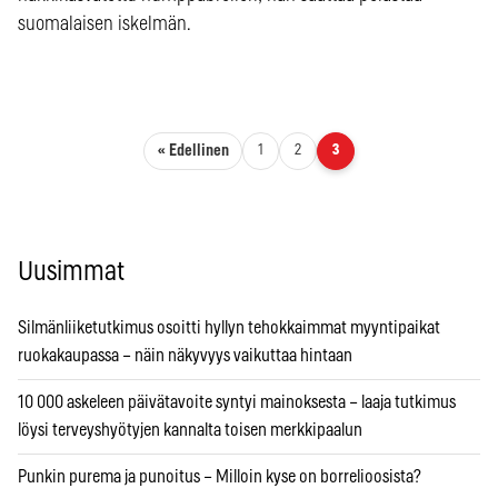
suomalaisen iskelmän.
Artikkelien sivutus
« Edellinen
1
2
3
Uusimmat
Silmänliiketutkimus osoitti hyllyn tehokkaimmat myyntipaikat
ruokakaupassa – näin näkyvyys vaikuttaa hintaan
10 000 askeleen päivätavoite syntyi mainoksesta – laaja tutkimus
löysi terveyshyötyjen kannalta toisen merkkipaalun
Punkin purema ja punoitus – Milloin kyse on borrelioosista?