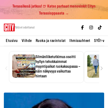
Terassikesä jatkuu! 🍺 Katso parhaat menovinkit Cityn
Terassioppaasta →
Skip
Tätä et odottanut
to
content
Etusivu
Viihde
Ruoka ja ravintolat
Ihmissuhteet
SYÖ!-vii
Silmänliiketutkimus osoitti
hyllyn tehokkaimmat
‹
›
myyntipaikat ruokakaupassa –
näin näkyvyys vaikuttaa
hintaan
Tuotteen paikka hyllyssä
ratkaisee, huomataanko se.
Kauppiaat hyödyntävät…