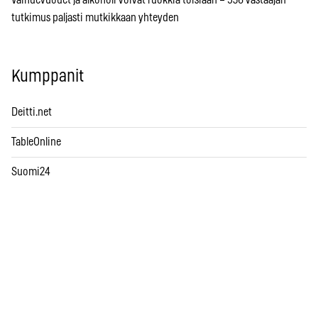
Vaihdevuodet ja alkoholi voivat ruokkia toisiaan – 936 vastaajan
tutkimus paljasti mutkikkaan yhteyden
Kumppanit
Deitti.net
TableOnline
Suomi24