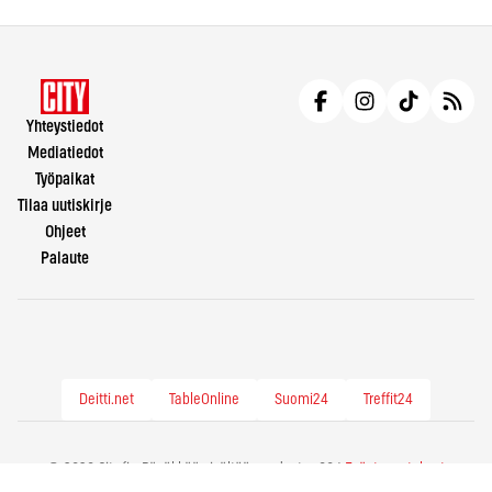
Yhteystiedot
Mediatiedot
Työpaikat
Tilaa uutiskirje
Ohjeet
Palaute
Deitti.net
TableOnline
Suomi24
Treffit24
© 2026 City.fi - Räväkkää sisältöä vuodesta -86 |
Evästeasetukset