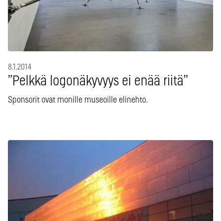
8.1.2014
”Pelkkä logonäkyvyys ei enää riitä”
Sponsorit ovat monille museoille elinehto.