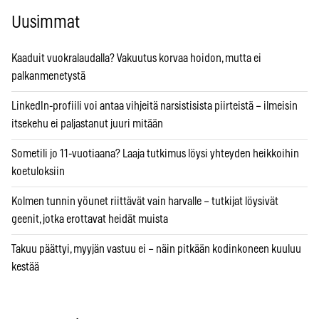
Uusimmat
Kaaduit vuokralaudalla? Vakuutus korvaa hoidon, mutta ei
palkanmenetystä
LinkedIn-profiili voi antaa vihjeitä narsistisista piirteistä – ilmeisin
itsekehu ei paljastanut juuri mitään
Sometili jo 11-vuotiaana? Laaja tutkimus löysi yhteyden heikkoihin
koetuloksiin
Kolmen tunnin yöunet riittävät vain harvalle – tutkijat löysivät
geenit, jotka erottavat heidät muista
Takuu päättyi, myyjän vastuu ei – näin pitkään kodinkoneen kuuluu
kestää