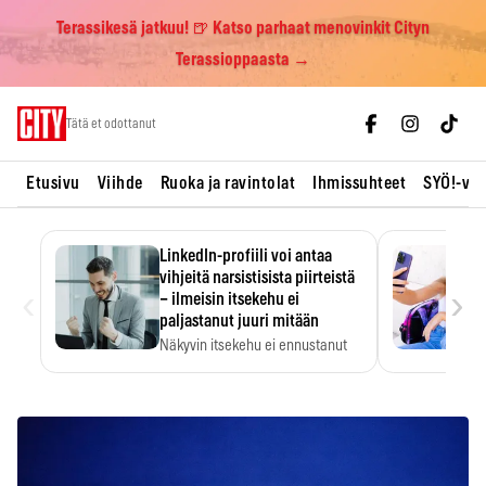
Terassikesä jatkuu! 🍺 Katso parhaat menovinkit Cityn
Terassioppaasta →
Skip
Tätä et odottanut
to
content
Etusivu
Viihde
Ruoka ja ravintolat
Ihmissuhteet
SYÖ!-vii
LinkedIn-profiili voi antaa
vihjeitä narsistisista piirteistä
‹
›
– ilmeisin itsekehu ei
paljastanut juuri mitään
Näkyvin itsekehu ei ennustanut
narsistisia piirteitä.