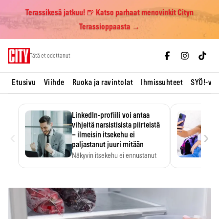
Terassikesä jatkuu! 🍺 Katso parhaat menovinkit Cityn
Terassioppaasta →
Skip
Tätä et odottanut
to
content
Etusivu
Viihde
Ruoka ja ravintolat
Ihmissuhteet
SYÖ!-vii
LinkedIn-profiili voi antaa
vihjeitä narsistisista piirteistä
‹
›
– ilmeisin itsekehu ei
paljastanut juuri mitään
Näkyvin itsekehu ei ennustanut
narsistisia piirteitä.