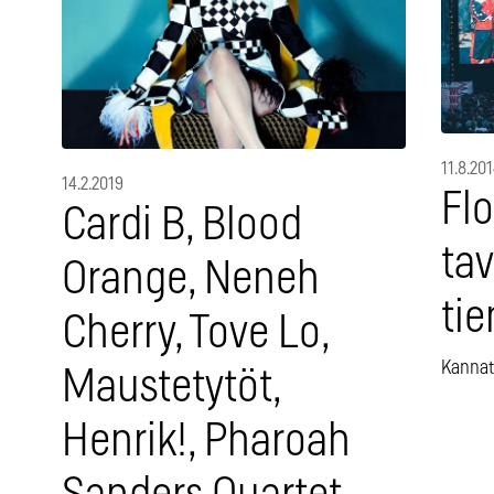
11.8.20
14.2.2019
Fl
Cardi B, Blood
ta
Orange, Neneh
tie
Cherry, Tove Lo,
Kannat
Maustetytöt,
Henrik!, Pharoah