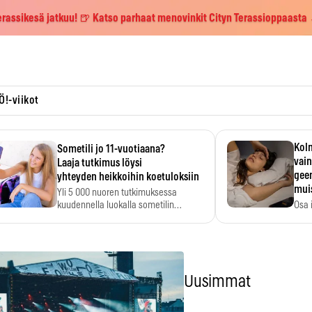
erassikesä jatkuu! 🍺 Katso parhaat menovinkit Cityn Terassioppaasta
Ö!-viikot
Kolm
Sometili jo 11-vuotiaana?
vain
Laaja tutkimus löysi
geen
yhteyden heikkoihin koetuloksiin
mui
Yli 5 000 nuoren tutkimuksessa
kuudennella luokalla sometilin…
Osa 
voi s
Uusimmat