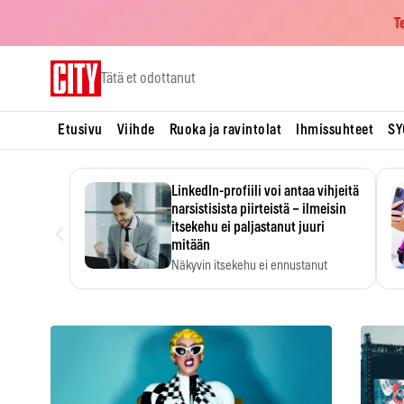
T
Skip
Tätä et odottanut
to
content
Etusivu
Viihde
Ruoka ja ravintolat
Ihmissuhteet
SY
LinkedIn-profiili voi antaa vihjeitä
narsistisista piirteistä – ilmeisin
‹
itsekehu ei paljastanut juuri
mitään
Näkyvin itsekehu ei ennustanut
narsistisia piirteitä.