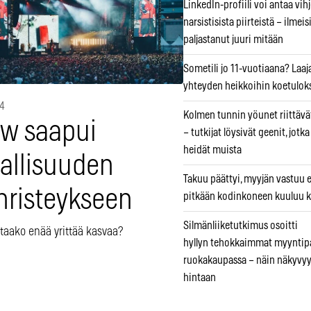
LinkedIn-profiili voi antaa vihj
narsistisista piirteistä – ilmeis
paljastanut juuri mitään
Sometili jo 11-vuotiaana? Laaj
yhteyden heikkoihin koetuloks
14
Kolmen tunnin yöunet riittävät
ow saapui
– tutkijat löysivät geenit, jotk
heidät muista
vallisuuden
Takuu päättyi, myyjän vastuu e
nristeykseen
pitkään kodinkoneen kuuluu k
Silmänliiketutkimus osoitti
taako enää yrittää kasvaa?
hyllyn tehokkaimmat myyntip
ruokakaupassa – näin näkyvyy
hintaan