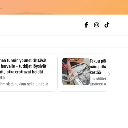
 →
en tunnin yöunet riittävät
Takuu päättyi, myyjän
 harvalle – tutkijat löysivät
näin pitkään kodinko
›
it, jotka erottavat heidät
kestää
sta
Lakisääteinen virhevast
ihmisistä nukkuu neljä tuntia ja
tuotteen oletetun kestoi
ilti…