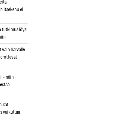
eitä
in itsekehu ei
a tutkimus löysi
iin
 vain harvalle
a erottavat
i – näin
estää
aikat
s vaikuttaa