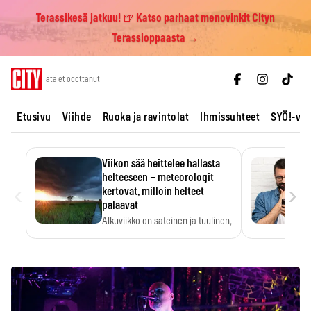
Terassikesä jatkuu! 🍺 Katso parhaat menovinkit Cityn
Terassioppaasta →
Skip
Tätä et odottanut
to
content
Etusivu
Viihde
Ruoka ja ravintolat
Ihmissuhteet
SYÖ!-vii
Viikon sää heittelee hallasta
helteeseen – meteorologit
‹
›
kertovat, milloin helteet
palaavat
Alkuviikko on sateinen ja tuulinen,
ja pohjoisessa voi…