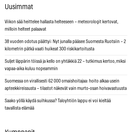
Uusimmat
Viikon sää heittelee hallasta helteeseen – meteorologit kertovat,
milloin helteet palaavat
38 vuoden odotus päättyi: Nyt junalla pääsee Suomesta Ruotsiin – 2
kilometrin pätkä vaati huikeat 300 riskikartoitusta
Suljet läppärin töissä ja kello on yhtäkkiä 22 – tutkimus kertoo, miksi
vapaa-aika kuluu nopeammin
Suomessa on virallisesti 62 000 omaishoitajaa: hoito alkaa usein
apteekkireissusta – tilastot näkevät vain murto-osan hoivavastuusta
Saako yöllä käydä suihkussa? Taloyhtiön lappu ei voi kieltää
tavallista elämää