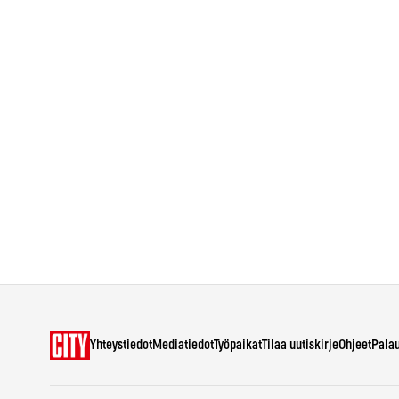
Yhteystiedot
Mediatiedot
Työpaikat
Tilaa uutiskirje
Ohjeet
Pala