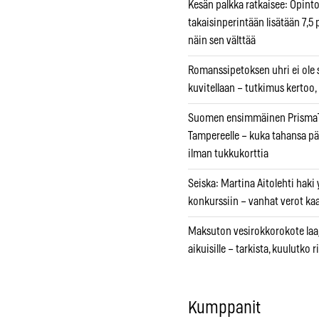
Kesän palkka ratkaisee: Opint
takaisinperintään lisätään 7,5 
näin sen välttää
Romanssipetoksen uhri ei ole se
kuvitellaan – tutkimus kertoo,
Suomen ensimmäinen PrismaT
Tampereelle – kuka tahansa pä
ilman tukkukorttia
Seiska: Martina Aitolehti haki
konkurssiin – vanhat verot ka
Maksuton vesirokkorokote laa
aikuisille – tarkista, kuulutko
Kumppanit