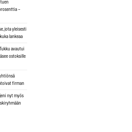
otuen
prosenttia –
, jota yleisesti
 kuka lankeaa
ukku avautui
äsee ostoksille
 yhtiönsä
atoivat firman
jeni nyt myös
 riskiryhmään