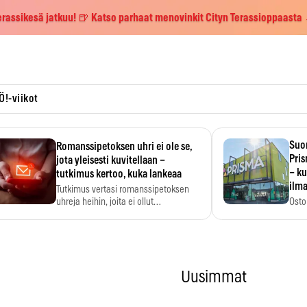
erassikesä jatkuu! 🍺 Katso parhaat menovinkit Cityn Terassioppaasta
Ö!-viikot
Suo
Romanssipetoksen uhri ei ole se,
Pri
jota yleisesti kuvitellaan –
– ku
tutkimus kertoo, kuka lankeaa
ilma
Tutkimus vertasi romanssipetoksen
uhreja heihin, joita ei ollut…
Osto
yksi
Uusimmat