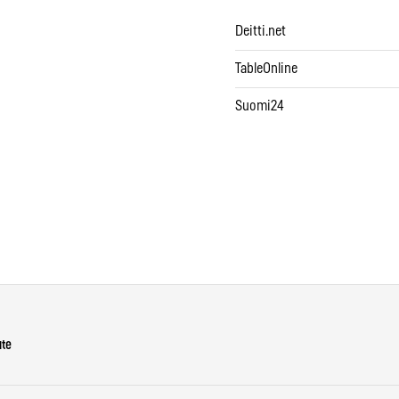
Deitti.net
TableOnline
Suomi24
ute