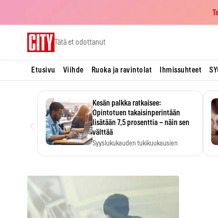
T
Skip
Tätä et odottanut
to
content
Etusivu
Viihde
Ruoka ja ravintolat
Ihmissuhteet
SY
Kesän palkka ratkaisee:
Opintotuen takaisinperintään
‹
lisätään 7,5 prosenttia – näin sen
välttää
Syyslukukauden tukikuukausien
määrä ratkeaa sillä, mitä kesällä
ehti…