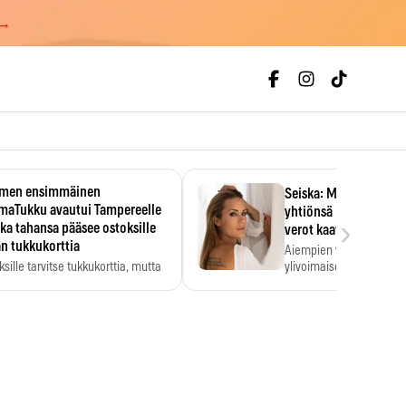
 →
men ensimmäinen
Seiska: Martina Aitole
smaTukku avautui Tampereelle
yhtiönsä konkurssiin 
›
ka tahansa pääsee ostoksille
verot kaatoivat firma
n tukkukorttia
Aiempien vuosien verorä
ksille tarvitse tukkukorttia, mutta
ylivoimaiseksi esteeksi.
kköhinta kannattaa tarkistaa itse.