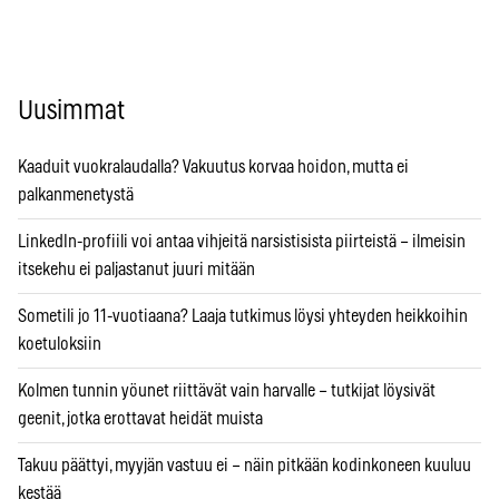
Uusimmat
Kaaduit vuokralaudalla? Vakuutus korvaa hoidon, mutta ei
palkanmenetystä
LinkedIn-profiili voi antaa vihjeitä narsistisista piirteistä – ilmeisin
itsekehu ei paljastanut juuri mitään
Sometili jo 11-vuotiaana? Laaja tutkimus löysi yhteyden heikkoihin
koetuloksiin
Kolmen tunnin yöunet riittävät vain harvalle – tutkijat löysivät
geenit, jotka erottavat heidät muista
Takuu päättyi, myyjän vastuu ei – näin pitkään kodinkoneen kuuluu
kestää