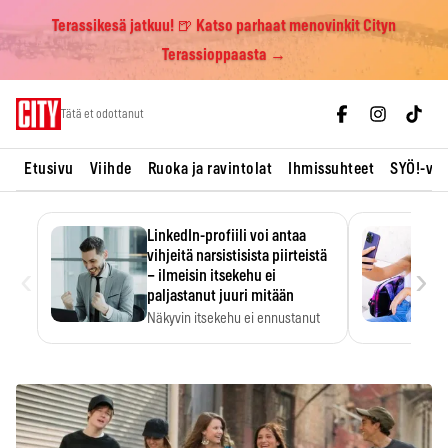
Terassikesä jatkuu! 🍺 Katso parhaat menovinkit Cityn
Terassioppaasta →
Skip
Tätä et odottanut
to
content
Etusivu
Viihde
Ruoka ja ravintolat
Ihmissuhteet
SYÖ!-vii
LinkedIn-profiili voi antaa
vihjeitä narsistisista piirteistä
‹
›
– ilmeisin itsekehu ei
paljastanut juuri mitään
Näkyvin itsekehu ei ennustanut
narsistisia piirteitä.