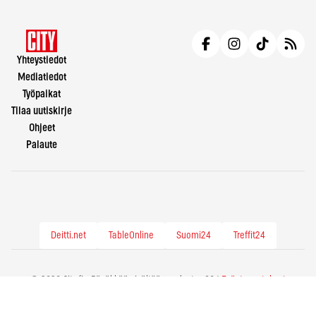
Yhteystiedot
Mediatiedot
Työpaikat
Tilaa uutiskirje
Ohjeet
Palaute
Deitti.net
TableOnline
Suomi24
Treffit24
© 2026 City.fi - Räväkkää sisältöä vuodesta -86 |
Evästeasetukset