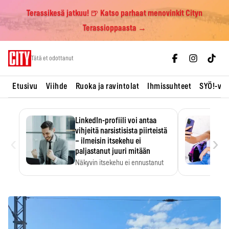
Terassikesä jatkuu! 🍺 Katso parhaat menovinkit Cityn
Terassioppaasta →
Skip
Tätä et odottanut
to
content
Etusivu
Viihde
Ruoka ja ravintolat
Ihmissuhteet
SYÖ!-vii
LinkedIn-profiili voi antaa
vihjeitä narsistisista piirteistä
‹
›
– ilmeisin itsekehu ei
paljastanut juuri mitään
Näkyvin itsekehu ei ennustanut
narsistisia piirteitä.