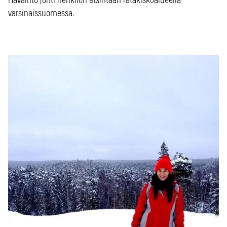
Havainto johti henkilön etsintään ratakiskoalueella
varsinaissuomessa.