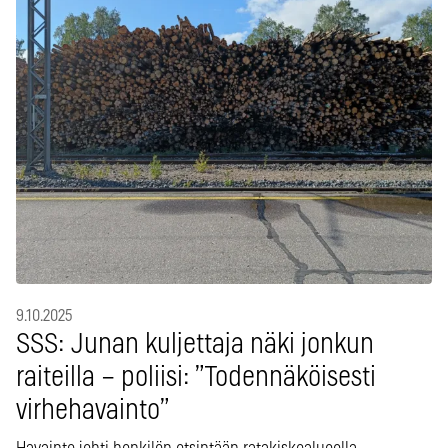
9.10.2025
SSS: Junan kuljettaja näki jonkun
raiteilla – poliisi: ”Todennäköisesti
virhehavainto”