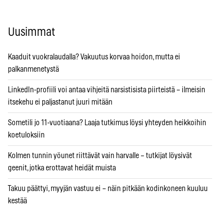
Uusimmat
Kaaduit vuokralaudalla? Vakuutus korvaa hoidon, mutta ei
palkanmenetystä
LinkedIn-profiili voi antaa vihjeitä narsistisista piirteistä – ilmeisin
itsekehu ei paljastanut juuri mitään
Sometili jo 11-vuotiaana? Laaja tutkimus löysi yhteyden heikkoihin
koetuloksiin
Kolmen tunnin yöunet riittävät vain harvalle – tutkijat löysivät
geenit, jotka erottavat heidät muista
Takuu päättyi, myyjän vastuu ei – näin pitkään kodinkoneen kuuluu
kestää