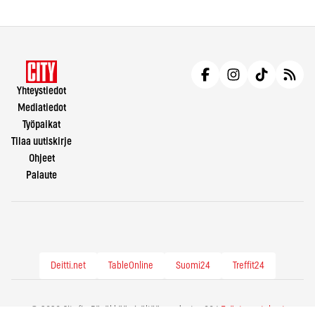
Yhteystiedot
Mediatiedot
Työpaikat
Tilaa uutiskirje
Ohjeet
Palaute
Deitti.net
TableOnline
Suomi24
Treffit24
© 2026 City.fi - Räväkkää sisältöä vuodesta -86 |
Evästeasetukset