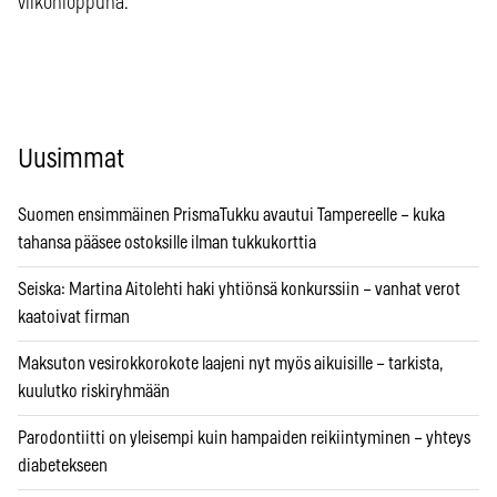
viikonloppuna.
Uusimmat
Suomen ensimmäinen PrismaTukku avautui Tampereelle – kuka
tahansa pääsee ostoksille ilman tukkukorttia
Seiska: Martina Aitolehti haki yhtiönsä konkurssiin – vanhat verot
kaatoivat firman
Maksuton vesirokkorokote laajeni nyt myös aikuisille – tarkista,
kuulutko riskiryhmään
Parodontiitti on yleisempi kuin hampaiden reikiintyminen – yhteys
diabetekseen