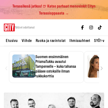
Terassikesä jatkuu! 🍺 Katso parhaat menovinkit Cityn
Terassioppaasta →
Skip
Tätä et odottanut
to
content
Etusivu
Viihde
Ruoka ja ravintolat
Ihmissuhteet
SYÖ!-vii
Suomen ensimmäinen
PrismaTukku avautui
‹
›
Tampereelle – kuka tahansa
pääsee ostoksille ilman
tukkukorttia
Ostoksille tarvitse tukkukorttia,
mutta yksikköhinta kannattaa
tarkistaa itse.