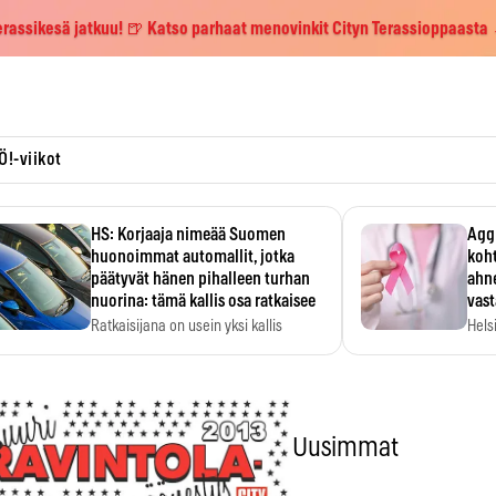
erassikesä jatkuu! 🍺 Katso parhaat menovinkit Cityn Terassioppaasta
Ö!-viikot
HS: Korjaaja nimeää Suomen
Aggr
huonoimmat automallit, jotka
koht
päätyvät hänen pihalleen turhan
ahne
nuorina: tämä kallis osa ratkaisee
vas
Ratkaisijana on usein yksi kallis
Hels
komponentti.
MYC-
hida
Uusimmat