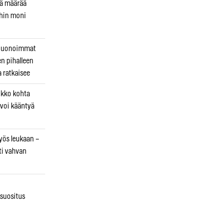
kä määrää
ihin moni
 huonoimmat
en pihalleen
a ratkaisee
ikko kohta
 voi kääntyä
myös leukaan –
ti vahvan
osuositus
n