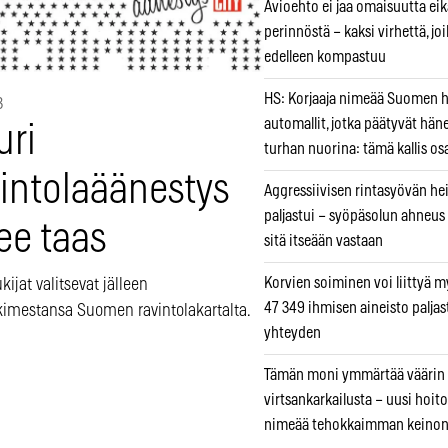
Avioehto ei jaa omaisuutta ei
perinnöstä – kaksi virhettä, jo
edelleen kompastuu
HS: Korjaaja nimeää Suomen
3
automallit, jotka päätyvät hän
uri
turhan nuorina: tämä kallis os
vintolaäänestys
Aggressiivisen rintasyövän he
paljastui – syöpäsolun ahneus
ee taas
sitä itseään vastaan
Korvien soiminen voi liittyä 
ukijat valitsevat jälleen
47 349 ihmisen aineisto paljas
kimestansa Suomen ravintolakartalta.
yhteyden
Tämän moni ymmärtää väärin
virtsankarkailusta – uusi hoit
nimeää tehokkaimman keino