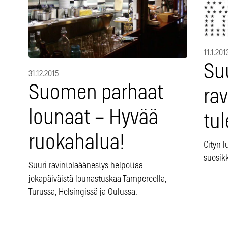
11.1.201
Su
31.12.2015
Suomen parhaat
ra
lounaat – Hyvää
tul
ruokahalua!
Cityn l
suosik
Suuri ravintolaäänestys helpottaa
jokapäiväistä lounastuskaa Tampereella,
Turussa, Helsingissä ja Oulussa.