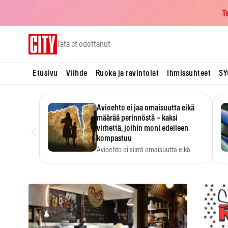
T
Skip
Tätä et odottanut
to
content
Etusivu
Viihde
Ruoka ja ravintolat
Ihmissuhteet
SY
Avioehto ei jaa omaisuutta eikä
määrää perinnöstä – kaksi
‹
virhettä, joihin moni edelleen
kompastuu
Avioehto ei siirrä omaisuutta eikä
ratkaise perintöasioita.