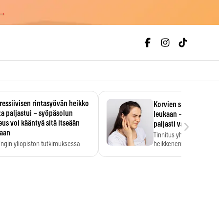
 →
essiivisen rintasyövän heikko
Korvien soiminen voi 
a paljastui – syöpäsolun
leukaan – 47 349 ihmi
›
us voi kääntyä sitä itseään
paljasti vahvan yhtey
taan
Tinnitus yhdistetään ku
ingin yliopiston tutkimuksessa
heikkenemiseen. Meta-a
aktiivisen rintasyövän kasvu
kertoo, että myös…
stui.