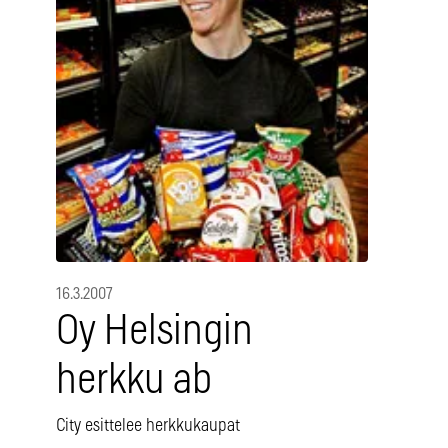
16.3.2007
Oy Helsingin
herkku ab
City esittelee herkkukaupat