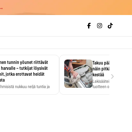
 →
en tunnin yöunet riittävät
Takuu päättyi, myyjän
 harvalle – tutkijat löysivät
näin pitkään kodinko
›
it, jotka erottavat heidät
kestää
sta
Lakisääteinen virhevast
ihmisistä nukkuu neljä tuntia ja
tuotteen oletetun kestoi
ilti…