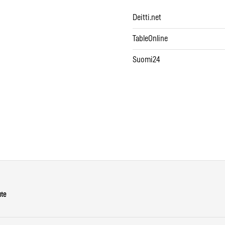
Deitti.net
TableOnline
Suomi24
ute