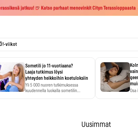
erassikesä jatkuu! 🍺 Katso parhaat menovinkit Cityn Terassioppaasta
Ö!-viikot
Kolm
Sometili jo 11-vuotiaana?
vain
Laaja tutkimus löysi
geen
yhteyden heikkoihin koetuloksiin
mui
Yli 5 000 nuoren tutkimuksessa
kuudennella luokalla sometilin…
Osa 
voi s
Uusimmat