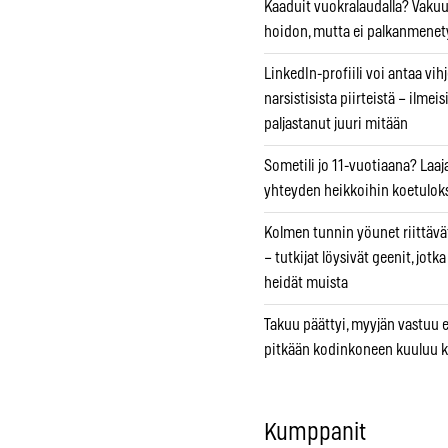
Kaaduit vuokralaudalla? Vaku
hoidon, mutta ei palkanmenet
LinkedIn-profiili voi antaa vihj
narsistisista piirteistä – ilmeis
paljastanut juuri mitään
Sometili jo 11-vuotiaana? Laaj
yhteyden heikkoihin koetuloks
Kolmen tunnin yöunet riittävät
– tutkijat löysivät geenit, jotk
heidät muista
Takuu päättyi, myyjän vastuu e
pitkään kodinkoneen kuuluu k
Kumppanit