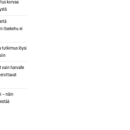
utus korvaa
ystä
eitä
in itsekehu ei
a tutkimus löysi
iin
 vain harvalle
a erottavat
i – näin
estää