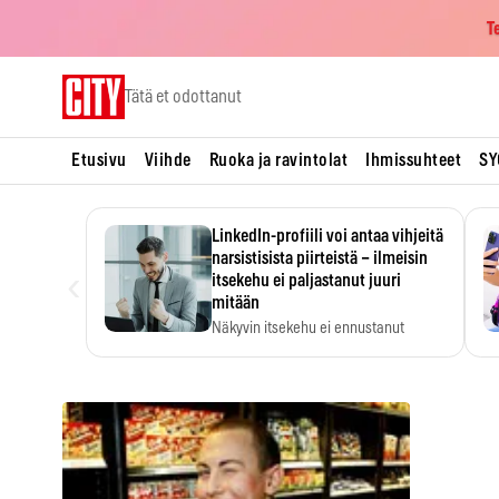
T
Skip
Tätä et odottanut
to
content
Etusivu
Viihde
Ruoka ja ravintolat
Ihmissuhteet
SY
LinkedIn-profiili voi antaa vihjeitä
narsistisista piirteistä – ilmeisin
‹
itsekehu ei paljastanut juuri
mitään
Näkyvin itsekehu ei ennustanut
narsistisia piirteitä.