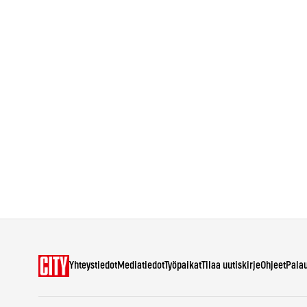
Yhteystiedot
Mediatiedot
Työpaikat
Tilaa uutiskirje
Ohjeet
Pala