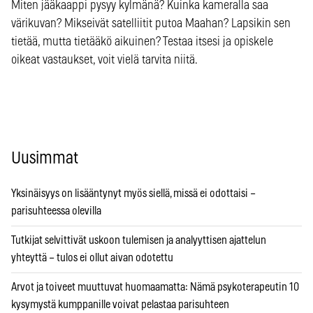
Miten jääkaappi pysyy kylmänä? Kuinka kameralla saa
värikuvan? Mikseivät satelliitit putoa Maahan? Lapsikin sen
tietää, mutta tietääkö aikuinen? Testaa itsesi ja opiskele
oikeat vastaukset, voit vielä tarvita niitä.
Uusimmat
Yksinäisyys on lisääntynyt myös siellä, missä ei odottaisi –
parisuhteessa olevilla
Tutkijat selvittivät uskoon tulemisen ja analyyttisen ajattelun
yhteyttä – tulos ei ollut aivan odotettu
Arvot ja toiveet muuttuvat huomaamatta: Nämä psykoterapeutin 10
kysymystä kumppanille voivat pelastaa parisuhteen