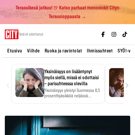
Terassikesä jatkuu! 🍺 Katso parhaat menovinkit Cityn
Terassioppaasta →
Skip
Tätä et odottanut
to
content
Etusivu
Viihde
Ruoka ja ravintolat
Ihmissuhteet
SYÖ!-vii
Yksinäisyys on lisääntynyt
myös siellä, missä ei odottaisi
‹
›
– parisuhteessa olevilla
Yksinäisyys yleistyi Suomessa 8,5
prosenttiyksikköä neljässä
vuodessa. Se…