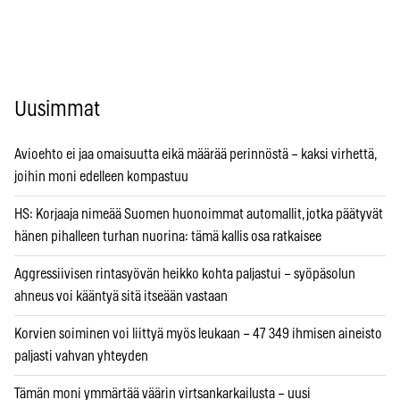
Uusimmat
Avioehto ei jaa omaisuutta eikä määrää perinnöstä – kaksi virhettä,
joihin moni edelleen kompastuu
HS: Korjaaja nimeää Suomen huonoimmat automallit, jotka päätyvät
hänen pihalleen turhan nuorina: tämä kallis osa ratkaisee
Aggressiivisen rintasyövän heikko kohta paljastui – syöpäsolun
ahneus voi kääntyä sitä itseään vastaan
Korvien soiminen voi liittyä myös leukaan – 47 349 ihmisen aineisto
paljasti vahvan yhteyden
Tämän moni ymmärtää väärin virtsankarkailusta – uusi