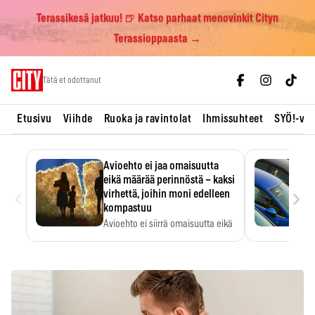
Terassikesä jatkuu! 🍺 Katso parhaat menovinkit Cityn
Terassioppaasta →
Skip
Tätä et odottanut
to
content
Etusivu
Viihde
Ruoka ja ravintolat
Ihmissuhteet
SYÖ!-vii
Avioehto ei jaa omaisuutta
eikä määrää perinnöstä – kaksi
‹
›
virhettä, joihin moni edelleen
kompastuu
Avioehto ei siirrä omaisuutta eikä
ratkaise perintöasioita.