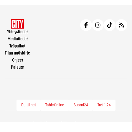
Yhteystiedot
Mediatiedot
Työpaikat
Tilaa uutiskirje
Ohjeet
Palaute
Deitti.net
TableOnline
Suomi24
Treffit24
© 2026 City.fi - Räväkkää sisältöä vuodesta -86 |
Evästeasetukset