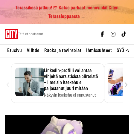
Terassikesä jatkuu! 🍺 Katso parhaat menovinkit Cityn
Terassioppaasta →
Skip
Tätä et odottanut
to
content
Etusivu
Viihde
Ruoka ja ravintolat
Ihmissuhteet
SYÖ!-vii
LinkedIn-profiili voi antaa
vihjeitä narsistisista piirteistä
‹
›
– ilmeisin itsekehu ei
paljastanut juuri mitään
Näkyvin itsekehu ei ennustanut
narsistisia piirteitä.