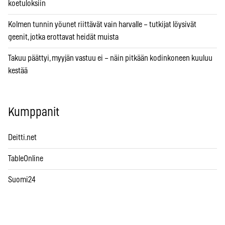
koetuloksiin
Kolmen tunnin yöunet riittävät vain harvalle – tutkijat löysivät
geenit, jotka erottavat heidät muista
Takuu päättyi, myyjän vastuu ei – näin pitkään kodinkoneen kuuluu
kestää
Kumppanit
Deitti.net
TableOnline
Suomi24