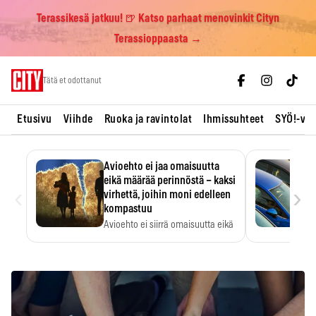
Terassikesä jatkuu! 🍺 Katso parhaat menovinkit Cityn
Terassioppaasta →
Skip
Tätä et odottanut
to
content
Etusivu
Viihde
Ruoka ja ravintolat
Ihmissuhteet
SYÖ!-vii
Avioehto ei jaa omaisuutta
eikä määrää perinnöstä – kaksi
‹
›
virhettä, joihin moni edelleen
kompastuu
Avioehto ei siirrä omaisuutta eikä
ratkaise perintöasioita.