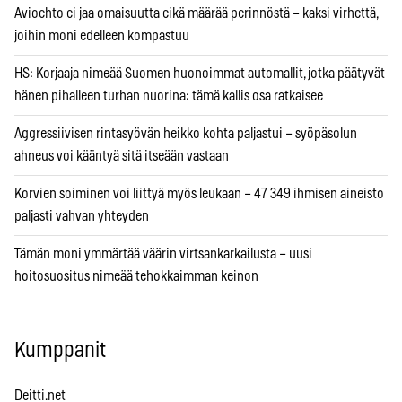
Avioehto ei jaa omaisuutta eikä määrää perinnöstä – kaksi virhettä,
joihin moni edelleen kompastuu
HS: Korjaaja nimeää Suomen huonoimmat automallit, jotka päätyvät
hänen pihalleen turhan nuorina: tämä kallis osa ratkaisee
Aggressiivisen rintasyövän heikko kohta paljastui – syöpäsolun
ahneus voi kääntyä sitä itseään vastaan
Korvien soiminen voi liittyä myös leukaan – 47 349 ihmisen aineisto
paljasti vahvan yhteyden
Tämän moni ymmärtää väärin virtsankarkailusta – uusi
hoitosuositus nimeää tehokkaimman keinon
Kumppanit
Deitti.net