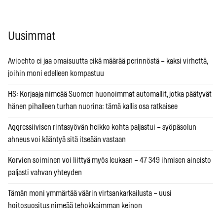
Uusimmat
Avioehto ei jaa omaisuutta eikä määrää perinnöstä – kaksi virhettä,
joihin moni edelleen kompastuu
HS: Korjaaja nimeää Suomen huonoimmat automallit, jotka päätyvät
hänen pihalleen turhan nuorina: tämä kallis osa ratkaisee
Aggressiivisen rintasyövän heikko kohta paljastui – syöpäsolun
ahneus voi kääntyä sitä itseään vastaan
Korvien soiminen voi liittyä myös leukaan – 47 349 ihmisen aineisto
paljasti vahvan yhteyden
Tämän moni ymmärtää väärin virtsankarkailusta – uusi
hoitosuositus nimeää tehokkaimman keinon