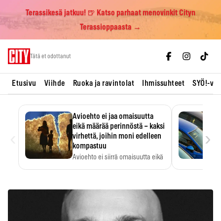
Terassikesä jatkuu! 🍺 Katso parhaat menovinkit Cityn
Terassioppaasta →
Skip
Tätä et odottanut
to
content
Etusivu
Viihde
Ruoka ja ravintolat
Ihmissuhteet
SYÖ!-vii
Avioehto ei jaa omaisuutta
eikä määrää perinnöstä – kaksi
‹
›
virhettä, joihin moni edelleen
kompastuu
Avioehto ei siirrä omaisuutta eikä
ratkaise perintöasioita.