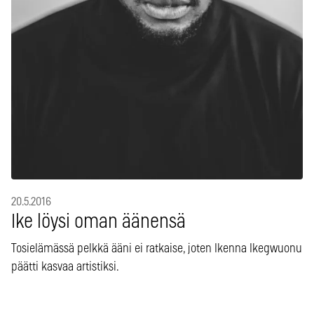
20.5.2016
Ike löysi oman äänensä
Tosielämässä pelkkä ääni ei ratkaise, joten Ikenna Ikegwuonu
päätti kasvaa artistiksi.