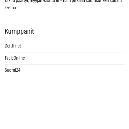
Takuu päättyi, myyjän vastuu ei – näin pitkään kodinkoneen kuuluu
kestää
Kumppanit
Deitti.net
TableOnline
Suomi24