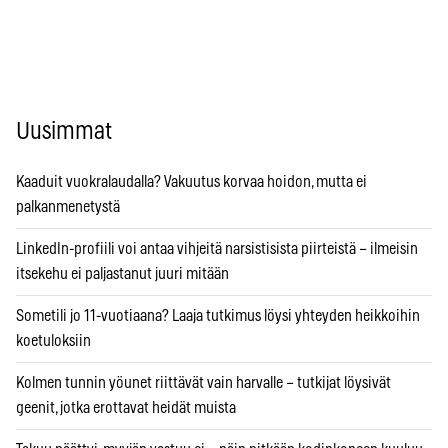
Uusimmat
Kaaduit vuokralaudalla? Vakuutus korvaa hoidon, mutta ei
palkanmenetystä
LinkedIn-profiili voi antaa vihjeitä narsistisista piirteistä – ilmeisin
itsekehu ei paljastanut juuri mitään
Sometili jo 11-vuotiaana? Laaja tutkimus löysi yhteyden heikkoihin
koetuloksiin
Kolmen tunnin yöunet riittävät vain harvalle – tutkijat löysivät
geenit, jotka erottavat heidät muista