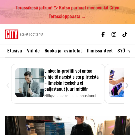
Terassikesä jatkuu! 🍺 Katso parhaat menovinkit Cityn
Terassioppaasta →
Skip
Tätä et odottanut
to
content
Etusivu
Viihde
Ruoka ja ravintolat
Ihmissuhteet
SYÖ!-vii
LinkedIn-profiili voi antaa
vihjeitä narsistisista piirteistä
‹
›
– ilmeisin itsekehu ei
paljastanut juuri mitään
Näkyvin itsekehu ei ennustanut
narsistisia piirteitä.