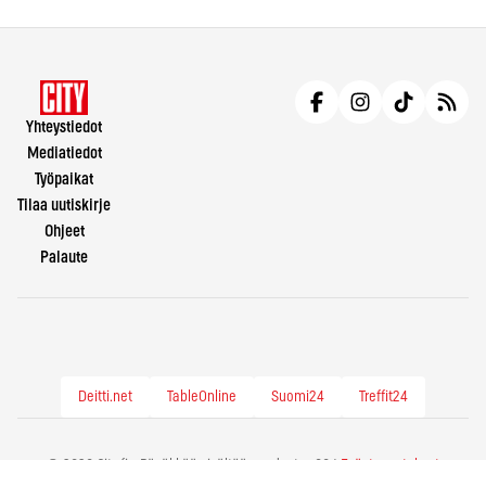
Yhteystiedot
Mediatiedot
Työpaikat
Tilaa uutiskirje
Ohjeet
Palaute
Deitti.net
TableOnline
Suomi24
Treffit24
© 2026 City.fi - Räväkkää sisältöä vuodesta -86 |
Evästeasetukset