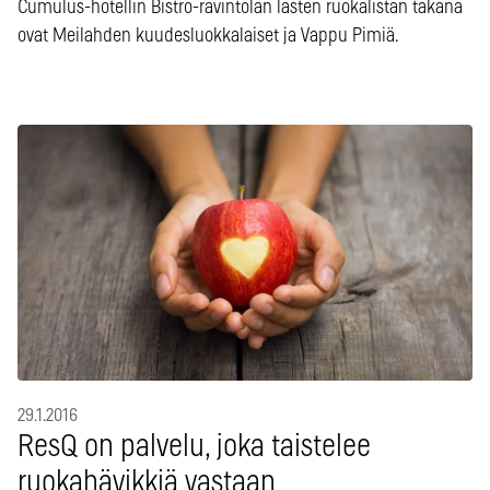
Cumulus-hotellin Bistro-ravintolan lasten ruokalistan takana
ovat Meilahden kuudesluokkalaiset ja Vappu Pimiä.
29.1.2016
ResQ on palvelu, joka taistelee
ruokahävikkiä vastaan