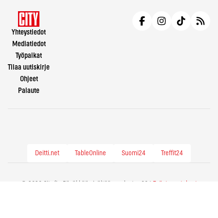
Yhteystiedot
Mediatiedot
Työpaikat
Tilaa uutiskirje
Ohjeet
Palaute
Deitti.net
TableOnline
Suomi24
Treffit24
© 2026 City.fi - Räväkkää sisältöä vuodesta -86 |
Evästeasetukset