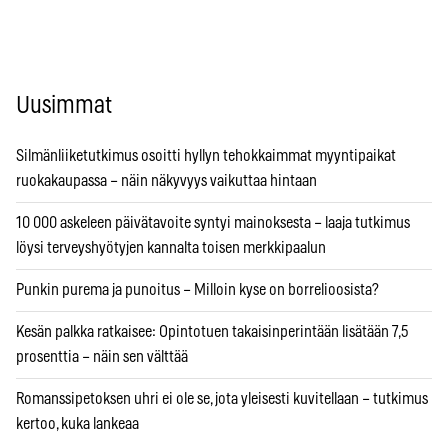
Uusimmat
Silmänliiketutkimus osoitti hyllyn tehokkaimmat myyntipaikat
ruokakaupassa – näin näkyvyys vaikuttaa hintaan
10 000 askeleen päivätavoite syntyi mainoksesta – laaja tutkimus
löysi terveyshyötyjen kannalta toisen merkkipaalun
Punkin purema ja punoitus – Milloin kyse on borrelioosista?
Kesän palkka ratkaisee: Opintotuen takaisinperintään lisätään 7,5
prosenttia – näin sen välttää
Romanssipetoksen uhri ei ole se, jota yleisesti kuvitellaan – tutkimus
kertoo, kuka lankeaa