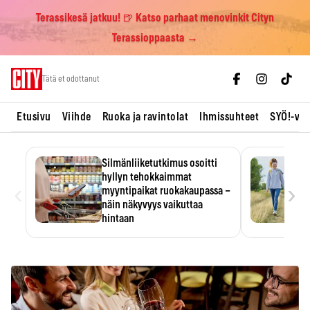
Terassikesä jatkuu! 🍺 Katso parhaat menovinkit Cityn
Terassioppaasta →
Skip
Tätä et odottanut
to
content
Etusivu
Viihde
Ruoka ja ravintolat
Ihmissuhteet
SYÖ!-vii
Silmänliiketutkimus osoitti
hyllyn tehokkaimmat
‹
›
myyntipaikat ruokakaupassa –
näin näkyvyys vaikuttaa
hintaan
Tuotteen paikka hyllyssä
ratkaisee, huomataanko se.
Kauppiaat hyödyntävät…