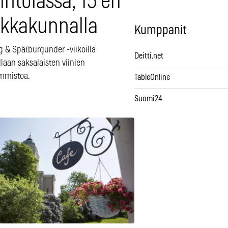
intolassa, 15 eri
ikkakunnalla
Kumppanit
g & Spätburgunder -viikoilla
Deitti.net
laan saksalaisten viinien
mmistoa.
TableOnline
Suomi24