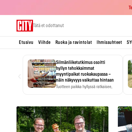
T
Skip
Tätä et odottanut
to
content
Etusivu
Viihde
Ruoka ja ravintolat
Ihmissuhteet
SY
Silmänliiketutkimus osoitti
hyllyn tehokkaimmat
‹
myyntipaikat ruokakaupassa –
näin näkyvyys vaikuttaa hintaan
Tuotteen paikka hyllyssä ratkaisee,
huomataanko se. Kauppiaat
hyödyntävät…