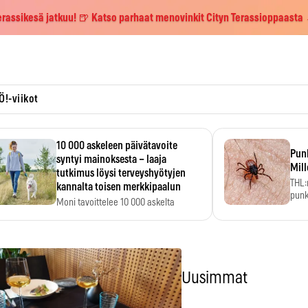
erassikesä jatkuu! 🍺 Katso parhaat menovinkit Cityn Terassioppaasta
Ö!-viikot
10 000 askeleen päivätavoite
Pun
syntyi mainoksesta – laaja
Mill
tutkimus löysi terveyshyötyjen
THL:
kannalta toisen merkkipaalun
punk
Moni tavoittelee 10 000 askelta
kym
päivässä, vaikka luku…
Uusimmat