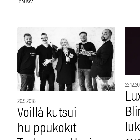
lopussa.
22.12.20
Lux
26.9.2018
Bli
Voillà kutsui
luk
huippukokit