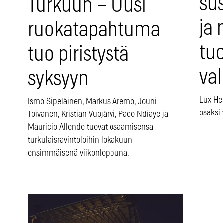
su
Turkuun – Uusi
ja
ruokatapahtuma
tu
tuo piristystä
val
syksyyn
Lux He
Ismo Sipeläinen, Markus Aremo, Jouni
osaksi 
Toivanen, Kristian Vuojärvi, Paco Ndiaye ja
Mauricio Allende tuovat osaamisensa
turkulaisravintoloihin lokakuun
ensimmäisenä viikonloppuna.