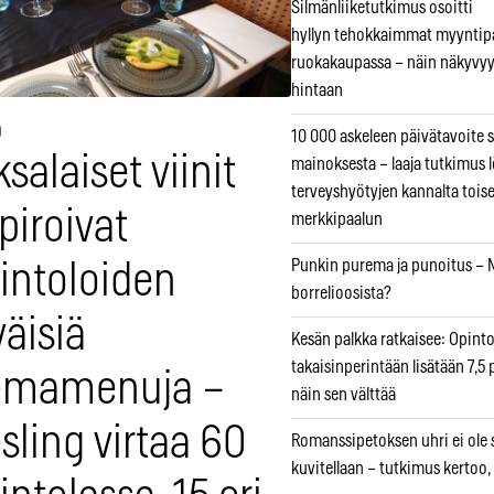
Silmänliiketutkimus osoitti
hyllyn tehokkaimmat myyntip
ruokakaupassa – näin näkyvyy
hintaan
9
10 000 askeleen päivätavoite 
salaiset viinit
mainoksesta – laaja tutkimus l
terveyshyötyjen kannalta tois
piroivat
merkkipaalun
Punkin purema ja punoitus – M
intoloiden
borrelioosista?
äisiä
Kesän palkka ratkaisee: Opint
takaisinperintään lisätään 7,5 
emamenuja –
näin sen välttää
sling virtaa 60
Romanssipetoksen uhri ei ole se
kuvitellaan – tutkimus kertoo,