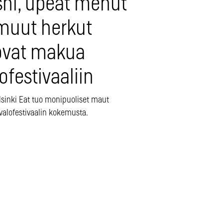
shi, upeat menut
 muut herkut
ovat makua
ofestivaaliin
lsinki Eat tuo monipuoliset maut
valofestivaalin kokemusta.