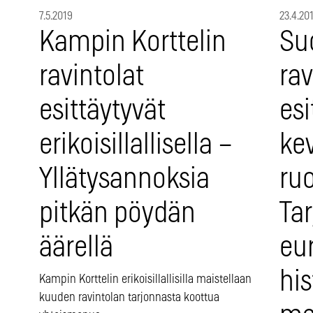
23.4.20
7.5.2019
Su
Kampin Korttelin
rav
ravintolat
esi
esittäytyvät
ke
erikoisillallisella –
ru
Yllätysannoksia
Tar
pitkän pöydän
eu
äärellä
his
Kampin Korttelin erikoisillallisilla maistellaan
kuuden ravintolan tarjonnasta koottua