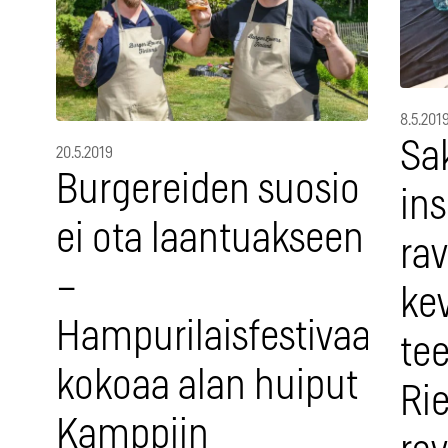
8.5.201
Sak
20.5.2019
Burgereiden suosio
ins
ei ota laantuakseen
rav
–
kev
Hampurilaisfestivaali
te
kokoaa alan huiput
Rie
Kamppiin