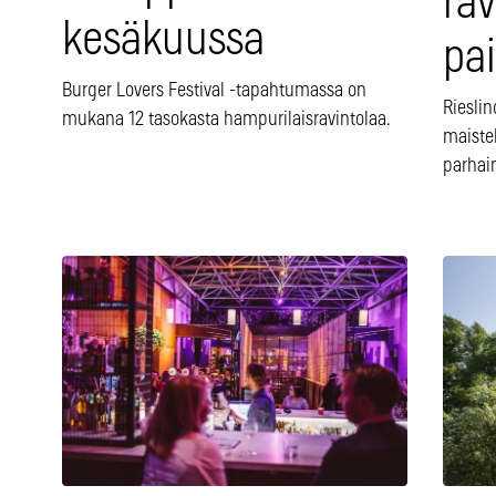
rav
kesäkuussa
pa
Burger Lovers Festival -tapahtumassa on
Rieslin
mukana 12 tasokasta hampurilaisravintolaa.
maistel
parhai