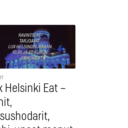
17
 Helsinki Eat –
nit,
sushodarit,