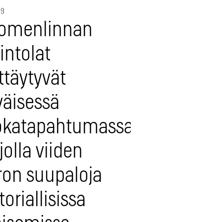
19
omenlinnan
intolat
ttäytyvät
väisessä
okatapahtumassa:
jolla viiden
ron suupaloja
toriallisissa