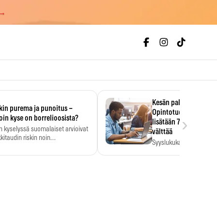
 →
Kesän palkka ratkaise
kin purema ja punoitus –
Opintotuen takaisinp
›
oin kyse on borrelioosista?
lisätään 7,5 prosentti
n kyselyssä suomalaiset arvioivat
välttää
kitaudin riskin noin
Syyslukukauden tukikuu
menkertaiseksi…
määrä ratkeaa sillä, mit
ehti…