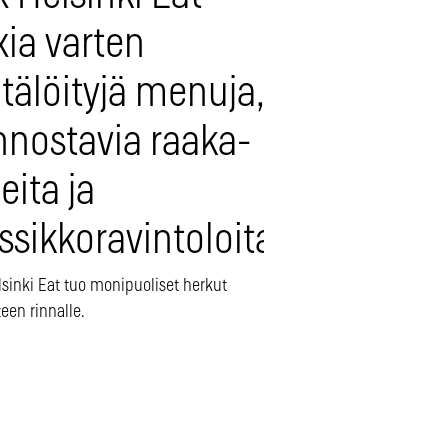
xia varten
tälöityjä menuja,
nnostavia raaka-
eita ja
ssikkoravintoloita
lsinki Eat tuo monipuoliset herkut
teen rinnalle.