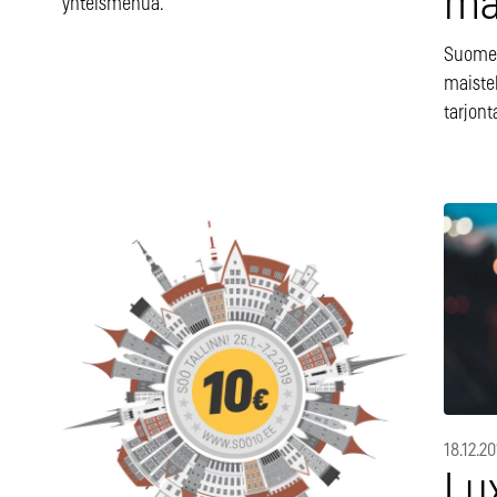
ma
yhteismenua.
Suomen
maiste
tarjont
18.12.2
Lux