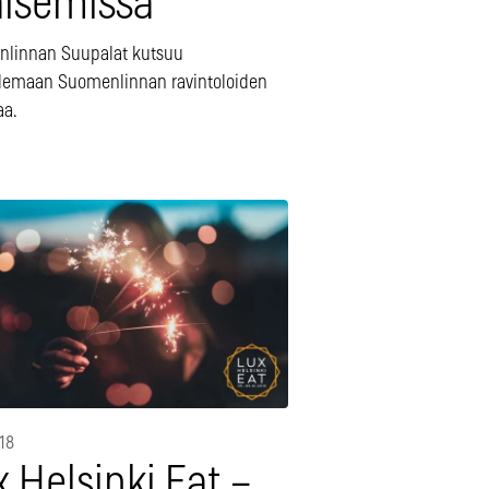
isemissa
linnan Suupalat kutsuu
lemaan Suomenlinnan ravintoloiden
aa.
018
 Helsinki Eat –