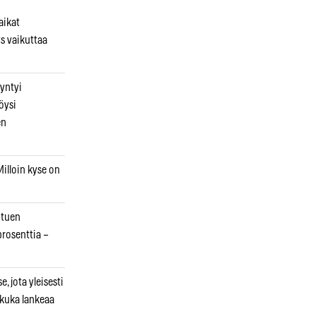
aikat
s vaikuttaa
syntyi
öysi
en
illoin kyse on
otuen
prosenttia –
, jota yleisesti
 kuka lankeaa