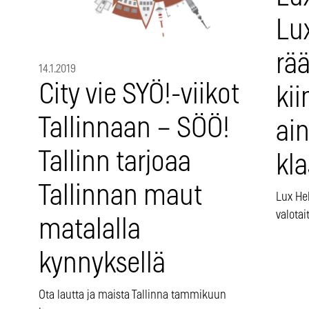
Lu
rää
14.1.2019
City vie SYÖ!-viikot
kii
Tallinnaan – SÖÖ!
ain
Tallinn tarjoaa
kla
Tallinnan maut
Lux He
valotai
matalalla
kynnyksellä
Ota lautta ja maista Tallinna tammikuun