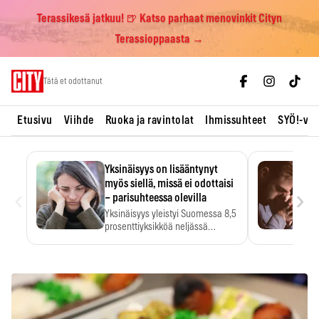
Terassikesä jatkuu! 🍺 Katso parhaat menovinkit Cityn
Terassioppaasta →
Skip
Tätä et odottanut
to
content
Etusivu
Viihde
Ruoka ja ravintolat
Ihmissuhteet
SYÖ!-vii
Yksinäisyys on lisääntynyt
myös siellä, missä ei odottaisi
‹
›
– parisuhteessa olevilla
Yksinäisyys yleistyi Suomessa 8,5
prosenttiyksikköä neljässä
vuodessa. Se…