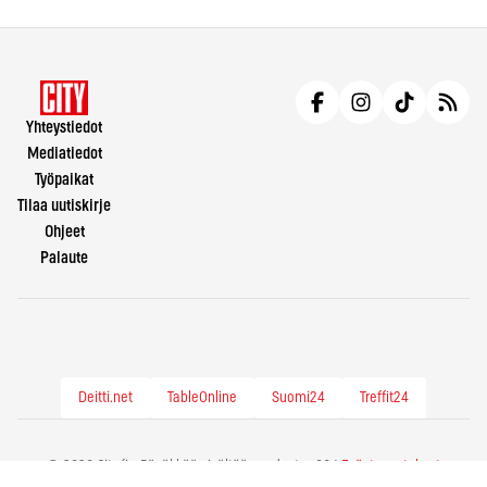
Yhteystiedot
Mediatiedot
Työpaikat
Tilaa uutiskirje
Ohjeet
Palaute
Deitti.net
TableOnline
Suomi24
Treffit24
© 2026 City.fi - Räväkkää sisältöä vuodesta -86 |
Evästeasetukset