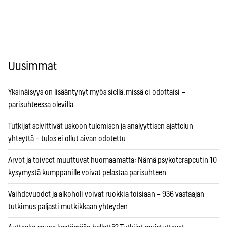
Uusimmat
Yksinäisyys on lisääntynyt myös siellä, missä ei odottaisi –
parisuhteessa olevilla
Tutkijat selvittivät uskoon tulemisen ja analyyttisen ajattelun
yhteyttä – tulos ei ollut aivan odotettu
Arvot ja toiveet muuttuvat huomaamatta: Nämä psykoterapeutin 10
kysymystä kumppanille voivat pelastaa parisuhteen
Vaihdevuodet ja alkoholi voivat ruokkia toisiaan – 936 vastaajan
tutkimus paljasti mutkikkaan yhteyden