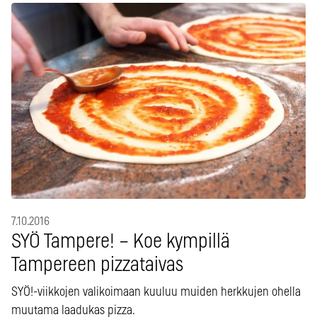
7.10.2016
SYÖ Tampere! – Koe kympillä
Tampereen pizzataivas
SYÖ!-viikkojen valikoimaan kuuluu muiden herkkujen ohella
muutama laadukas pizza.