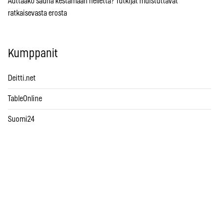
Auttaako sauna kestämään hellettä? Tutkijat muistuttavat
ratkaisevasta erosta
Kumppanit
Deitti.net
TableOnline
Suomi24