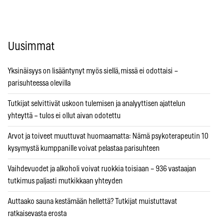
Uusimmat
Yksinäisyys on lisääntynyt myös siellä, missä ei odottaisi –
parisuhteessa olevilla
Tutkijat selvittivät uskoon tulemisen ja analyyttisen ajattelun
yhteyttä – tulos ei ollut aivan odotettu
Arvot ja toiveet muuttuvat huomaamatta: Nämä psykoterapeutin 10
kysymystä kumppanille voivat pelastaa parisuhteen
Vaihdevuodet ja alkoholi voivat ruokkia toisiaan – 936 vastaajan
tutkimus paljasti mutkikkaan yhteyden
Auttaako sauna kestämään hellettä? Tutkijat muistuttavat
ratkaisevasta erosta