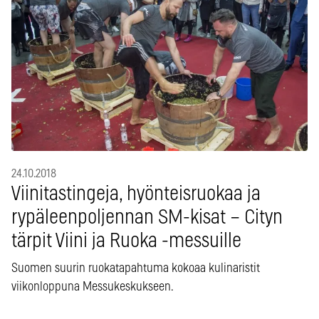
24.10.2018
Viinitastingeja, hyönteisruokaa ja
rypäleenpoljennan SM-kisat – Cityn
tärpit Viini ja Ruoka -messuille
Suomen suurin ruokatapahtuma kokoaa kulinaristit
viikonloppuna Messukeskukseen.