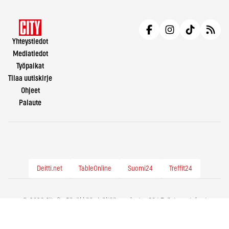
Yhteystiedot
Mediatiedot
Työpaikat
Tilaa uutiskirje
Ohjeet
Palaute
Deitti.net
TableOnline
Suomi24
Treffit24
© 2026 City.fi - Räväkkää sisältöä vuodesta -86 |
Evästeasetukset