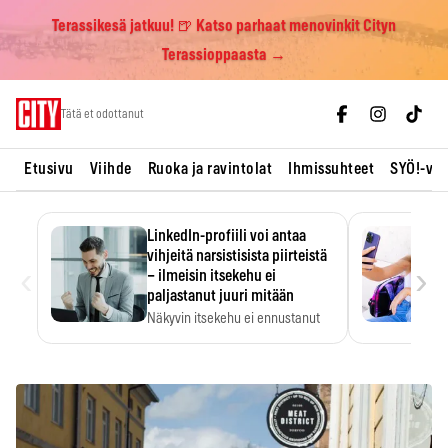
Terassikesä jatkuu! 🍺 Katso parhaat menovinkit Cityn
Terassioppaasta →
Skip
Tätä et odottanut
to
content
Etusivu
Viihde
Ruoka ja ravintolat
Ihmissuhteet
SYÖ!-vii
LinkedIn-profiili voi antaa
vihjeitä narsistisista piirteistä
‹
›
– ilmeisin itsekehu ei
paljastanut juuri mitään
Näkyvin itsekehu ei ennustanut
narsistisia piirteitä.