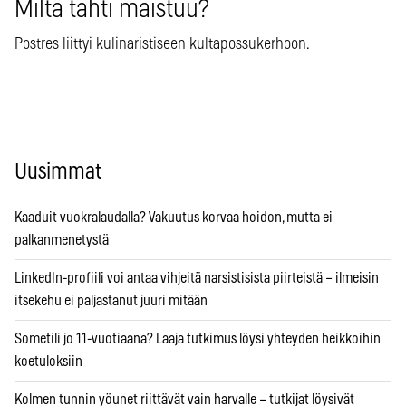
Miltä tähti maistuu?
Postres liittyi kulinaristiseen kultapossukerhoon.
Uusimmat
Kaaduit vuokralaudalla? Vakuutus korvaa hoidon, mutta ei
palkanmenetystä
LinkedIn-profiili voi antaa vihjeitä narsistisista piirteistä – ilmeisin
itsekehu ei paljastanut juuri mitään
Sometili jo 11-vuotiaana? Laaja tutkimus löysi yhteyden heikkoihin
koetuloksiin
Kolmen tunnin yöunet riittävät vain harvalle – tutkijat löysivät