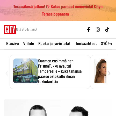
Terassikesä jatkuu! 🍺 Katso parhaat menovinkit Cityn
Terassioppaasta →
Skip
Tätä et odottanut
to
content
Etusivu
Viihde
Ruoka ja ravintolat
Ihmissuhteet
SYÖ!-vii
Suomen ensimmäinen
PrismaTukku avautui
‹
›
Tampereelle – kuka tahansa
pääsee ostoksille ilman
tukkukorttia
Ostoksille tarvitse tukkukorttia,
mutta yksikköhinta kannattaa
tarkistaa itse.