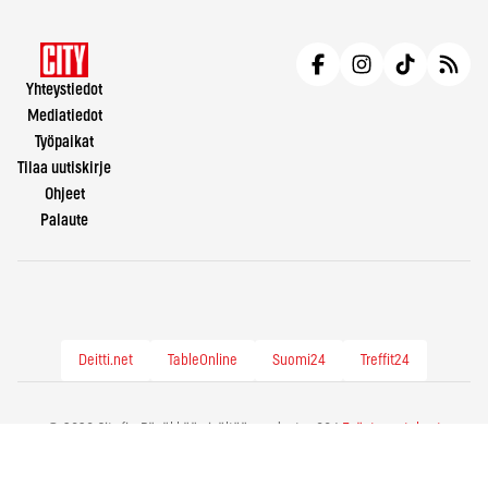
Yhteystiedot
Mediatiedot
Työpaikat
Tilaa uutiskirje
Ohjeet
Palaute
Deitti.net
TableOnline
Suomi24
Treffit24
© 2026 City.fi - Räväkkää sisältöä vuodesta -86 |
Evästeasetukset