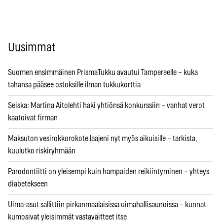
Uusimmat
Suomen ensimmäinen PrismaTukku avautui Tampereelle – kuka
tahansa pääsee ostoksille ilman tukkukorttia
Seiska: Martina Aitolehti haki yhtiönsä konkurssiin – vanhat verot
kaatoivat firman
Maksuton vesirokkorokote laajeni nyt myös aikuisille – tarkista,
kuulutko riskiryhmään
Parodontiitti on yleisempi kuin hampaiden reikiintyminen – yhteys
diabetekseen
Uima-asut sallittiin pirkanmaalaisissa uimahallisaunoissa – kunnat
kumosivat yleisimmät vastaväitteet itse