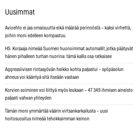
Uusimmat
Avioehto ei jaa omaisuutta eikä määrää perinnöstä – kaksi virhettä,
joihin moni edelleen kompastuu
HS: Korjaaja nimeää Suomen huonoimmat automallit, jotka päätyvät
hänen pihalleen turhan nuorina: tämä kallis osa ratkaisee
Aggressiivisen rintasyövän heikko kohta paljastui – syöpäsolun
ahneus voi kääntyä sitä itseään vastaan
Korvien soiminen voi liittyä myös leukaan – 47 349 ihmisen aineisto
paljasti vahvan yhteyden
Tämän moni ymmärtää väärin virtsankarkailusta – uusi
hoitosuositus nimeää tehokkaimman keinon