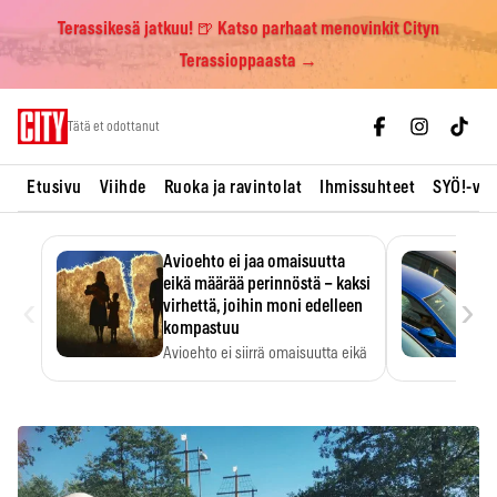
Terassikesä jatkuu! 🍺 Katso parhaat menovinkit Cityn
Terassioppaasta →
Skip
Tätä et odottanut
to
content
Etusivu
Viihde
Ruoka ja ravintolat
Ihmissuhteet
SYÖ!-vii
Avioehto ei jaa omaisuutta
eikä määrää perinnöstä – kaksi
‹
›
virhettä, joihin moni edelleen
kompastuu
Avioehto ei siirrä omaisuutta eikä
ratkaise perintöasioita.