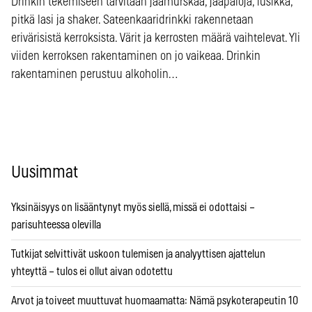
Drinkin tekemiseen tarvitaan jäämurskaa, jääpaloja, lusikka,
pitkä lasi ja shaker. Sateenkaaridrinkki rakennetaan
erivärisistä kerroksista. Värit ja kerrosten määrä vaihtelevat. Yli
viiden kerroksen rakentaminen on jo vaikeaa. Drinkin
rakentaminen perustuu alkoholin…
Uusimmat
Yksinäisyys on lisääntynyt myös siellä, missä ei odottaisi –
parisuhteessa olevilla
Tutkijat selvittivät uskoon tulemisen ja analyyttisen ajattelun
yhteyttä – tulos ei ollut aivan odotettu
Arvot ja toiveet muuttuvat huomaamatta: Nämä psykoterapeutin 10