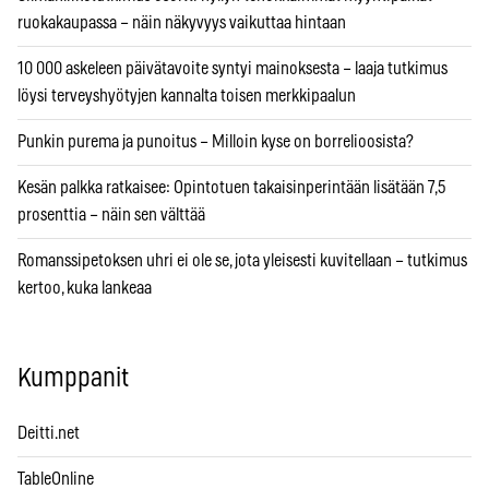
ruokakaupassa – näin näkyvyys vaikuttaa hintaan
10 000 askeleen päivätavoite syntyi mainoksesta – laaja tutkimus
löysi terveyshyötyjen kannalta toisen merkkipaalun
Punkin purema ja punoitus – Milloin kyse on borrelioosista?
Kesän palkka ratkaisee: Opintotuen takaisinperintään lisätään 7,5
prosenttia – näin sen välttää
Romanssipetoksen uhri ei ole se, jota yleisesti kuvitellaan – tutkimus
kertoo, kuka lankeaa
Kumppanit
Deitti.net
TableOnline