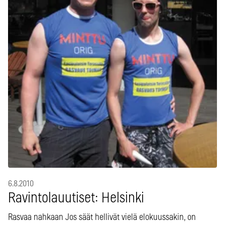
6.8.2010
Ravintolauutiset: Helsinki
Rasvaa nahkaan Jos säät hellivät vielä elokuussakin, on