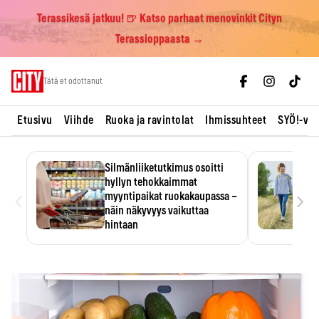
Terassikesä jatkuu! 🍺 Katso parhaat menovinkit Cityn
Terassioppaasta →
Skip
Tätä et odottanut
to
content
Etusivu
Viihde
Ruoka ja ravintolat
Ihmissuhteet
SYÖ!-vii
Silmänliiketutkimus osoitti
hyllyn tehokkaimmat
‹
›
myyntipaikat ruokakaupassa –
näin näkyvyys vaikuttaa
hintaan
Tuotteen paikka hyllyssä
ratkaisee, huomataanko se.
Kauppiaat hyödyntävät…