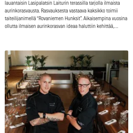
lauantaisin Lasipalatsin Laiturin terassilla tarjolla ilmaista
aurinkorasvausta. Rasvauksesta vastaava kaksikko toimii
taiteilijanimellä “Rovaniemen Hunksit”. Aikaisempina vuosina
ollutta ilmaisen aurinkorasvan ideaa haluttiin kehittää,…