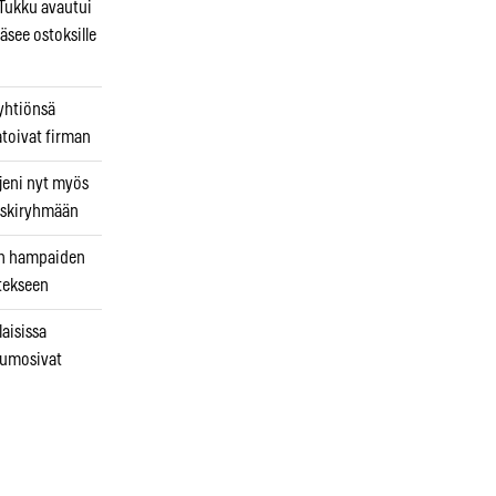
ukku avautui
äsee ostoksille
 yhtiönsä
atoivat firman
jeni nyt myös
 riskiryhmään
uin hampaiden
tekseen
laisissa
kumosivat