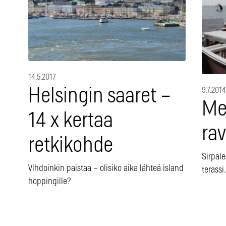
14.5.2017
Helsingin saaret –
9.7.2014
Me
14 x kertaa
rav
retkikohde
Sirpale
Vihdoinkin paistaa – olisiko aika lähteä island
terassi.
hoppingille?