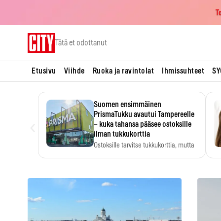
T
Skip
Tätä et odottanut
to
content
Etusivu
Viihde
Ruoka ja ravintolat
Ihmissuhteet
SY
Suomen ensimmäinen
PrismaTukku avautui Tampereelle
‹
– kuka tahansa pääsee ostoksille
ilman tukkukorttia
Ostoksille tarvitse tukkukorttia, mutta
yksikköhinta kannattaa tarkistaa itse.