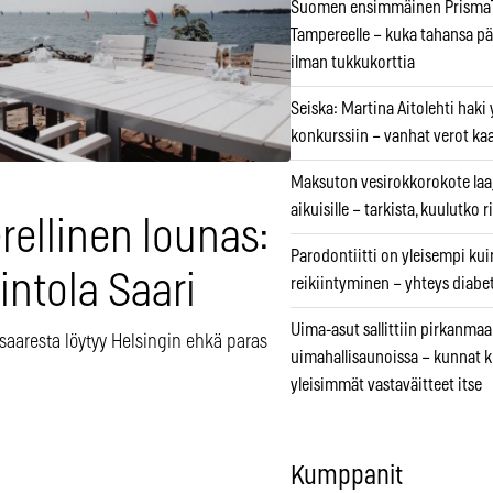
Suomen ensimmäinen PrismaT
Tampereelle – kuka tahansa pä
ilman tukkukorttia
Seiska: Martina Aitolehti haki
konkurssiin – vanhat verot ka
Maksuton vesirokkorokote laa
aikuisille – tarkista, kuulutko
rellinen lounas:
Parodontiitti on yleisempi k
intola Saari
reikiintyminen – yhteys diabe
Uima-asut sallittiin pirkanmaa
saaresta löytyy Helsingin ehkä paras
uimahallisaunoissa – kunnat 
yleisimmät vastaväitteet itse
Kumppanit