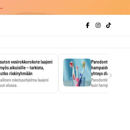
 →
uton vesirokkorokote laajeni
Parodontiitti on ylei
myös aikuisille – tarkista,
hampaiden reikiintym
›
lutko riskiryhmään
yhteys diabetekseen
allinen rokotusohjelma laajeni
Parodontiitti on Suomes
uun alussa.
kuin hampaiden reikiint