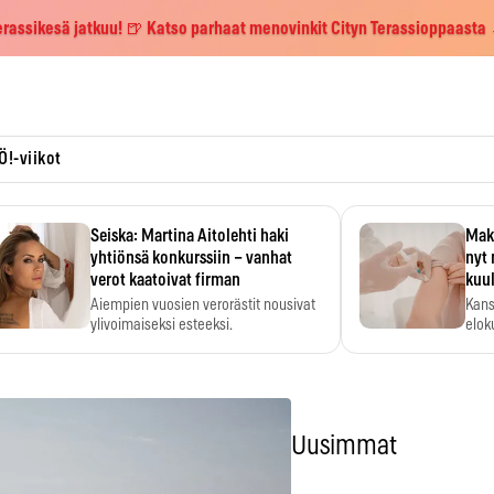
erassikesä jatkuu! 🍺 Katso parhaat menovinkit Cityn Terassioppaasta
Ö!-viikot
Seiska: Martina Aitolehti haki
Maks
yhtiönsä konkurssiin – vanhat
nyt 
verot kaatoivat firman
kuu
Aiempien vuosien verorästit nousivat
Kans
ylivoimaiseksi esteeksi.
elok
Uusimmat