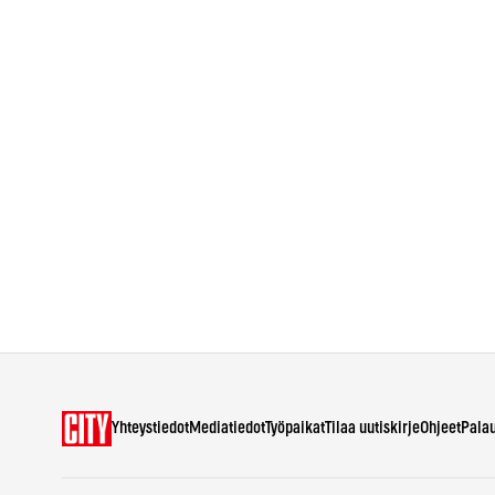
Yhteystiedot
Mediatiedot
Työpaikat
Tilaa uutiskirje
Ohjeet
Pala